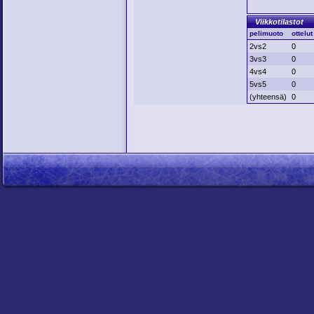
Viikkotilastot
pelimuoto
ottelut
2vs2
0
3vs3
0
4vs4
0
5vs5
0
(yhteensä)
0