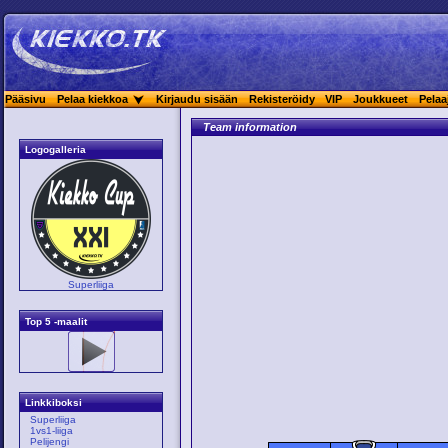
Pääsivu
Pelaa kiekkoa
Kirjaudu sisään
Rekisteröidy
VIP
Joukkueet
Pelaa
Team information
Logogalleria
Superliiga
Top 5 -maalit
Linkkiboksi
Superliiga
1vs1-liiga
Pelijengi