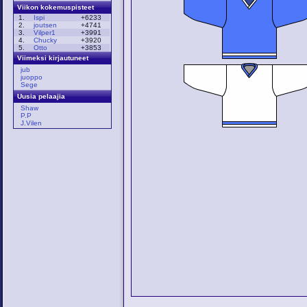
Viikon kokemuspisteet
1.
Ispi
+6233
2.
joutsen
+4741
3.
Vilper1
+3991
4.
Chucky
+3920
5.
Otto
+3853
Viimeksi kirjautuneet
jub
juoppo
Sege
Uusia pelaajia
Shaw
P.P
J.Vilen