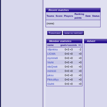
Recent matches
Ranking
Teams
Score
Players
Date
Status
points
(none)
Tapahtumat
show all matches
Member statistics
Advert
name
goals+assists
+/-
Viljonkka
0+3 =3
-2
LIGMA
0+0 =0
+0
mymmeli
0+0 =0
+0
Viuhti
0+0 =0
+0
niisQneit
0+0 =0
+0
mörköö
0+0 =0
+0
juksu
0+0 =0
+0
PikkuMyy
0+0 =0
+0
t1iuhti
0+0 =0
+0