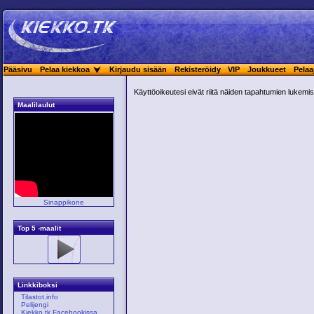
Pääsivu
Pelaa kiekkoa
Kirjaudu sisään
Rekisteröidy
VIP
Joukkueet
Pelaa
Käyttöoikeutesi eivät riitä näiden tapahtumien lukemis
Maalilaulut
Sinappikone
Top 5 -maalit
Linkkiboksi
Tilastot.info
Pelijengi
Kiekko.tk Facebookissa