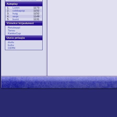
Autoplay
1.
Loren
1173
2.
cobbapop
1152
3.
huig
1152
4.
seqe
1149
5.
burnt
1131
Viimeksi kirjautuneet
Retukeppi
Tansu
KiekkoCup
Uusia pelaajia
dudu
bubu
CERN