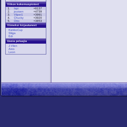
Viikon kokemuspisteet
1.
Ispi
+6137
2.
joutsen
+4739
3.
Vilper1
+3991
4.
Chucky
+3920
5.
Otto
+3853
Viimeksi kirjautuneet
KiekkoCup
Sliiga
Edi
Uusia pelaajia
J.Vilen
Ares
Leon