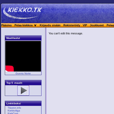
Pääsivu
Pelaa kiekkoa
Kirjaudu sisään
Rekisteröidy
VIP
Joukkueet
Pelaa
You can't edit this message.
Maalilaulut
Guerra Norte
Top 5 -maalit
Linkkiboksi
Tilastot.info
Kiekkoliiga
KiekCom