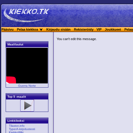
Pääsivu
Pelaa kiekkoa
Kirjaudu sisään
Rekisteröidy
VIP
Joukkueet
Pelaa
You can't edit this message.
Maalilaulut
Guerra Norte
Top 5 -maalit
Linkkiboksi
Tilastot.info
TyperA-kirjoitustesti
KiekkoWiki