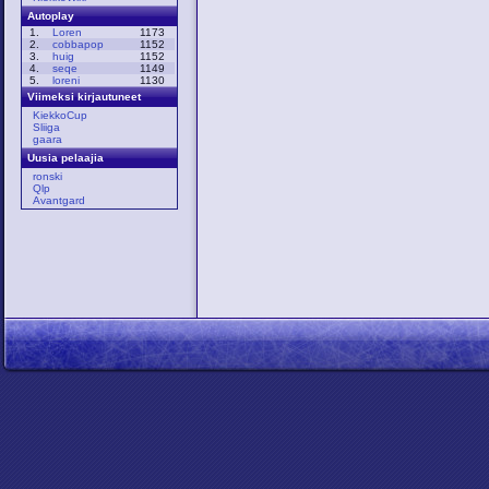
Autoplay
1.
Loren
1173
2.
cobbapop
1152
3.
huig
1152
4.
seqe
1149
5.
loreni
1130
Viimeksi kirjautuneet
KiekkoCup
Sliiga
gaara
Uusia pelaajia
ronski
Qlp
Avantgard