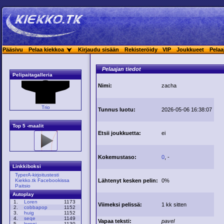
Pääsivu
Pelaa kiekkoa
Kirjaudu sisään
Rekisteröidy
VIP
Joukkueet
Pelaa
Pelaajan tiedot
Pelipaitagalleria
Nimi:
zacha
Trio
Tunnus luotu:
2026-05-06 16:38:07
Top 5 -maalit
Etsii joukkuetta:
ei
Kokemustaso:
0
, -
Linkkiboksi
TyperA-kirjoitustesti
Lähtenyt kesken pelin:
0%
Kiekko.tk Facebookissa
Paitsio
Autoplay
1.
Loren
1173
Viimeksi pelissä:
1 kk sitten
2.
cobbapop
1152
3.
huig
1152
4.
seqe
1149
Vapaa teksti:
pavel
5.
loreni
1130