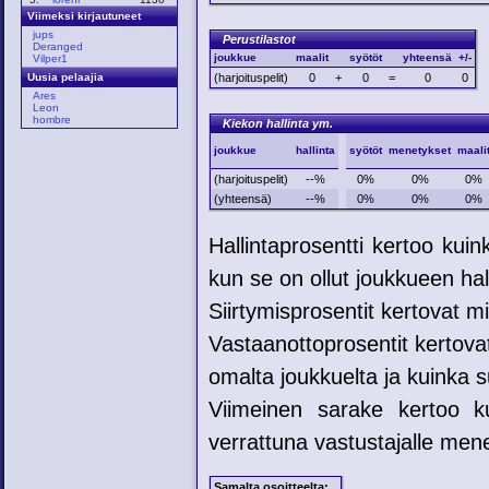
Viimeksi kirjautuneet
jups
Perustilastot
Deranged
joukkue
maalit
syötöt
yhteensä
+/-
Vilper1
(harjoituspelit)
0
+
0
=
0
0
Uusia pelaajia
Ares
Leon
hombre
Kiekon hallinta ym.
joukkue
hallinta
syötöt
menetykset
maali
(harjoituspelit)
--%
0%
0%
0%
(yhteensä)
--%
0%
0%
0%
Hallintaprosentti kertoo kui
kun se on ollut joukkueen hal
Siirtymisprosentit kertovat mih
Vastaanottoprosentit kertovat
omalta joukkuelta ja kuinka su
Viimeinen sarake kertoo ku
verrattuna vastustajalle mene
Samalta osoitteelta: