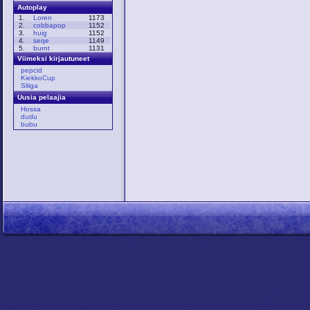
Autoplay
1.
Loren
1173
2.
cobbapop
1152
3.
huig
1152
4.
seqe
1149
5.
burnt
1131
Viimeksi kirjautuneet
pepcid
KiekkoCup
Sliiga
Uusia pelaajia
Hossa
dudu
bubu