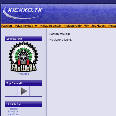
Pääsivu
Pelaa kiekkoa
Kirjaudu sisään
Rekisteröidy
VIP
Joukkueet
Pelaa
Search results:
Logogalleria
No players found.
Frölunda
Top 5 -maalit
Linkkiboksi
Pelijengi
Twitch.tv
KiekCom