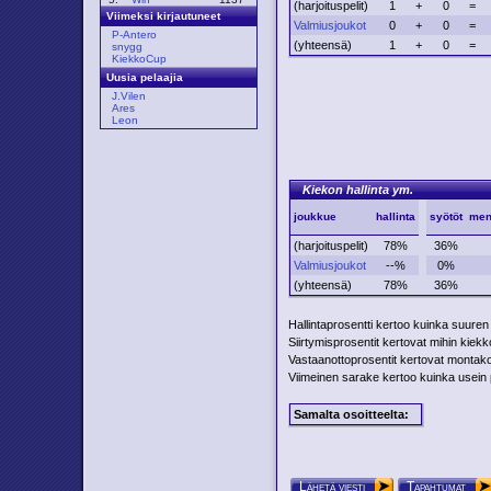
(harjoituspelit)
1
+
0
=
Viimeksi kirjautuneet
Valmiusjoukot
0
+
0
=
P-Antero
(yhteensä)
1
+
0
=
snygg
KiekkoCup
Uusia pelaajia
J.Vilen
Ares
Leon
Kiekon hallinta ym.
joukkue
hallinta
syötöt
men
(harjoituspelit)
78%
36%
Valmiusjoukot
--%
0%
(yhteensä)
78%
36%
Hallintaprosentti kertoo kuinka suuren
Siirtymisprosentit kertovat mihin kiekko 
Vastaanottoprosentit kertovat montako p
Viimeinen sarake kertoo kuinka usein pe
Samalta osoitteelta:
Lähetä viesti
Tapahtumat