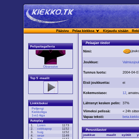
Pääsivu
Pelaa kiekkoa
Kirjaudu sisään
Reki
Pelaajan tiedot
Pelipaitagalleria
jou
Nimi:
Joukkue:
Valmiusjou
Obsessive
Tunnus luotu:
2004-04-0
Top 5 -maalit
Etsii joukkuetta:
ei
Kokemustaso:
12
, amate
Lähtenyt kesken pelin:
37%
Linkkiboksi
Pelijengi
Viimeksi pelissä:
< 24h sitte
Kiekkoliiga
1vs1-liiga
Vapaa teksti:
beta.kiekk
Autoplay
1.
Loren
1173
2.
cobbapop
1152
Perustilastot
3.
huig
1152
joukkue
maalit
syötöt
y
4.
seqe
1149
5.
Win
1137