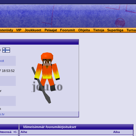
steröidy
VIP
Joukkueet
Pelaajat
Foorumit
Ohjeita
Tietoja
Superliiga
Turna
ko
kot
7 18:53:52
ur
n
o.tv
Viimeisimmät foorumikirjoitukset
hteensä
+/-
Aihe
Aika