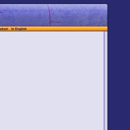
ukset
In English