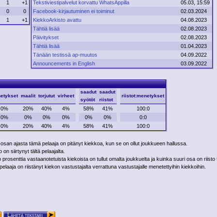
1
+1
Tekstiviestipalvelut korvattu WhatsAppilla
05.03, 15:59
0
0
Facebook-kirjautuminen ei toiminut
02.03.2024
1
+1
KiekkoArkisto avattu
04.08.2023
Tähtiä lisää
02.08.2023
Päivitykset
02.08.2023
Tähtiä lisää
01.04.2023
Tänään testissä ap-muutos
04.09.2022
Announcements in English
03.09.2022
saadut
saadut
etykset
maalit
torjutut
virheet
riistot:menetykset
syötöt
riistot
0%
20%
40%
4%
58%
41%
100:0
0%
0%
0%
0%
0%
0%
0:0
0%
20%
40%
4%
58%
41%
100:0
 osan ajasta tämä pelaaja on pitänyt kiekkoa, kun se on ollut joukkueen hallussa.
on siirtynyt tältä pelaajalta.
rosenttia vastaanotetuista kiekoista on tullut omalta joukkuelta ja kuinka suuri osa on riisto 
laaja on riistänyt kiekon vastustajalta verrattuna vastustajalle menetettyihin kiekkoihin.
Lähetä tekstari