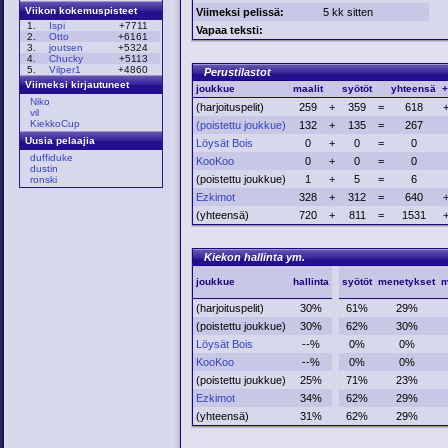
Viikon kokemuspisteet
Viimeksi pelissä:
5 kk sitten
1.
Ispi
+7711
Vapaa teksti:
2.
Otto
+6161
3.
joutsen
+5324
4.
Chucky
+5113
5.
Vilper1
+4860
Perustilastot
Viimeksi kirjautuneet
joukkue
maalit
syötöt
yhteensä
+
Niko
(harjoituspelit)
259
+
359
=
618
vil
KiekkoCup
(poistettu joukkue)
132
+
135
=
267
Uusia pelaajia
Löysät Bois
0
+
0
=
0
duffiduke
KooKoo
0
+
0
=
0
dustin
(poistettu joukkue)
1
+
5
=
6
ronski
Ezkimot
328
+
312
=
640
(yhteensä)
720
+
811
=
1531
Kiekon hallinta ym.
joukkue
hallinta
syötöt
menetykset
m
(harjoituspelit)
30%
61%
29%
(poistettu joukkue)
30%
62%
30%
Löysät Bois
--%
0%
0%
KooKoo
--%
0%
0%
(poistettu joukkue)
25%
71%
23%
Ezkimot
34%
62%
29%
(yhteensä)
31%
62%
29%