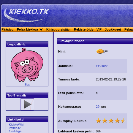
Pääsivu
Pelaa kiekkoa
Kirjaudu sisään
Rekisteröidy
VIP
Joukkueet
Pelaa
Pelaajan tiedot
Logogalleria
jni
Nimi:
Joukkue:
Ezkimot
Tunnus luotu:
2013-02-21 19:29:26
Siat
Etsii joukkuetta:
ei
Top 5 -maalit
Kokemustaso:
29
, pro
Linkkiboksi
Autoplay-luokitus:
KiekkoWiki
Twitch.tv
Lähtenyt kesken pelin:
0%
1vs1-liiga