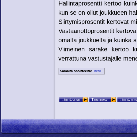
Hallintaprosentti kertoo kui
kun se on ollut joukkueen hal
Siirtymisprosentit kertovat mih
Vastaanottoprosentit kertovat
omalta joukkuelta ja kuinka su
Viimeinen sarake kertoo ku
verrattuna vastustajalle mene
Samalta osoitteelta:
hero
Lähetä viesti
Tapahtumat
Lähetä teks