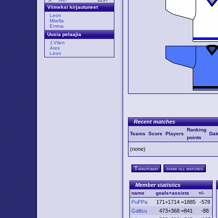
Viimeksi kirjautuneet
Leon
Mirella
Emma
Uusia pelaajia
J.Vilen
Ares
Leon
Recent matches
Ranking
Teams
Score
Players
Dat
points
(none)
Tapahtumat
show all matches
Member statistics
name
goals+assists
+/-
PuPPa
171+1714 =1885
-578
Galtsu
473+368 =841
-88