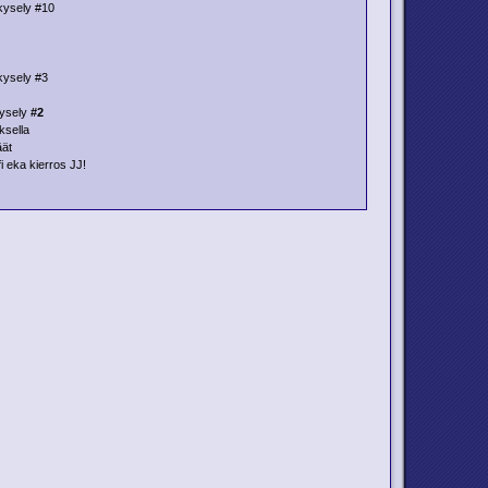
kysely #10
kysely #3
kysely
#2
ksella
äät
fi eka kierros JJ!