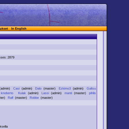
ukset
In English
sses: 2879
(admin)
Casi
(admin)
Dalo
(master)
Ezkimo3
(admin)
Galtsu
)
knoberto
Kulak
(admin)
Lassi
(admin)
manti
(master)
pihlis
ster)
Ralf
(master)
Robbe
(master)
ksella