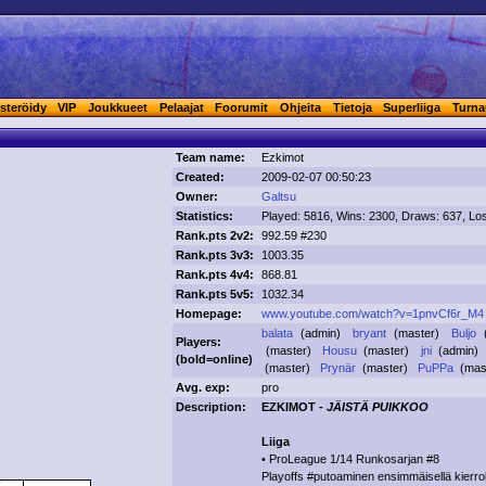
steröidy
VIP
Joukkueet
Pelaajat
Foorumit
Ohjeita
Tietoja
Superliiga
Turna
Team name:
Ezkimot
Created:
2009-02-07 00:50:23
Owner:
Galtsu
Statistics:
Played: 5816, Wins: 2300, Draws: 637, Lo
Rank.pts 2v2:
992.59 #230
Rank.pts 3v3:
1003.35
Rank.pts 4v4:
868.81
Rank.pts 5v5:
1032.34
Homepage:
www.youtube.com/watch?v=1pnvCf6r_M4
balata
(admin)
bryant
(master)
Buljo
Players:
(master)
Housu
(master)
jni
(admin
(
bold
=online)
(master)
Prynär
(master)
PuPPa
(ma
Avg. exp:
pro
Description:
EZKIMOT -
JÄISTÄ PUIKKOO
Liiga
• ProLeague 1/14 Runkosarjan #8
Playoffs #putoaminen ensimmäisellä kierro