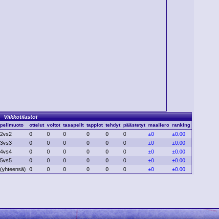
Viikkotilastot
pelimuoto
ottelut
voitot
tasapelit
tappiot
tehdyt
päästetyt
maaliero
ranking
2vs2
0
0
0
0
0
0
±0
±0.00
3vs3
0
0
0
0
0
0
±0
±0.00
4vs4
0
0
0
0
0
0
±0
±0.00
5vs5
0
0
0
0
0
0
±0
±0.00
(yhteensä)
0
0
0
0
0
0
±0
±0.00