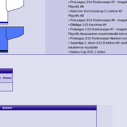
• ProLeague 2/14 Runkosarjan #7 - Imago
Playoffs
#4
• KiekCom 3vs3-kesäcup C-Lohkon #2
Playoffs
#3
• ProLeague 3/14 Runkosarjan #9 - Imago
• Eliittiliiga 1/15 Karsinnat #9
• Proleague 1/15 Runkosarjan #7 - Imago
Playoffs #putoaminen ensimmäisellä kierro
• Proleague 2/15 Runkosarjan #jokisen ev
• Superliiga 2. divari 1/21 B-lohkon #3->pof
tokakierros hyydyttiin
• Kiekko Cup XVII, C-lohko
e
Status
Advert