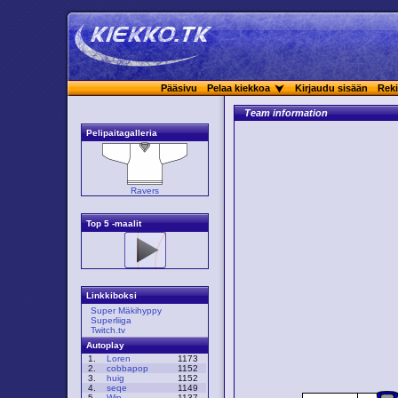
Pääsivu
Pelaa kiekkoa
Kirjaudu sisään
Reki
Team information
Pelipaitagalleria
Ravers
Top 5 -maalit
Linkkiboksi
Super Mäkihyppy
Superliiga
Twitch.tv
Autoplay
1.
Loren
1173
2.
cobbapop
1152
3.
huig
1152
4.
seqe
1149
5.
Win
1137