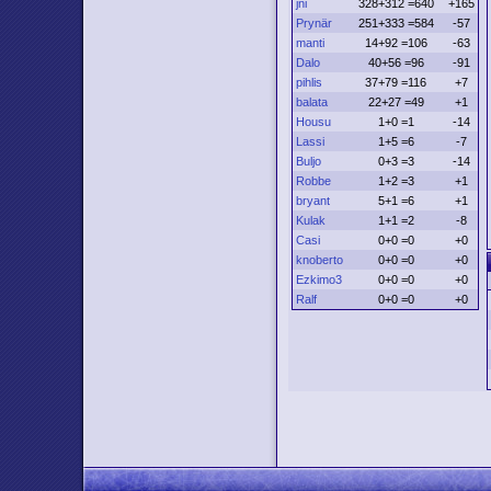
jni
328+312 =640
+165
Prynär
251+333 =584
-57
manti
14+92 =106
-63
Dalo
40+56 =96
-91
pihlis
37+79 =116
+7
balata
22+27 =49
+1
Housu
1+0 =1
-14
Lassi
1+5 =6
-7
Buljo
0+3 =3
-14
Robbe
1+2 =3
+1
bryant
5+1 =6
+1
Kulak
1+1 =2
-8
Casi
0+0 =0
+0
knoberto
0+0 =0
+0
Ezkimo3
0+0 =0
+0
Ralf
0+0 =0
+0