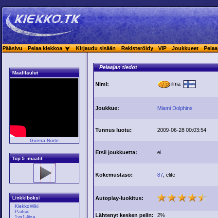
Pääsivu
Pelaa kiekkoa
Kirjaudu sisään
Rekisteröidy
VIP
Joukkueet
Pelaa
Pelaajan tiedot
Maalilaulut
ilma
Nimi:
Joukkue:
Miami Dolphins
Tunnus luotu:
2009-06-28 00:03:54
Guerra Norte
Etsii joukkuetta:
ei
Top 5 -maalit
Kokemustaso:
87
, elite
Autoplay-luokitus:
Linkkiboksi
KiekkoWiki
Paitsio
Lähtenyt kesken pelin:
2%
1vs1-liiga