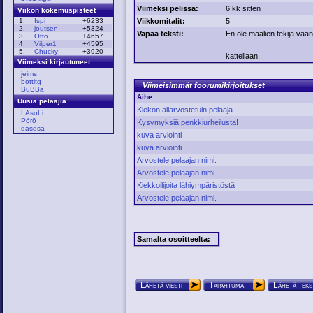
Viimeksi pelissä:
6 kk sitten
Viikon kokemuspisteet
Viikkomitalit:
5
1.
Ispi
+6233
2.
joutsen
+5324
Vapaa teksti:
En ole maalien tekijä vaan 
3.
Otto
+4657
4.
Vilper1
+4595
5.
Chucky
+3920
kattellaan..
Viimeksi kirjautuneet
jeims
bottitg
Viimeisimmät foorumikirjoitukset
BuBBa
Aihe
Uusia pelaajia
Kiekon aliarvostetuin pelaaja
LAsoLi
Pörö
Kysymyksiä penkkiurheilusta!
dasdsa
kuva arviointi
kuva arviointi
Arvostele pelaajan nimi.
Arvostele pelaajan nimi.
Kiekkoilijoita lähiympäristöstä
Arvostele pelaajan nimi.
Samalta osoitteelta:
Lähetä viesti
Tapahtumat
Lähetä teks