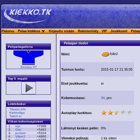
Pääsivu
Pelaa kiekkoa
Kirjaudu sisään
Rekisteröidy
VIP
Joukkueet
Pelaa
Pelaajan tiedot
Pelipaitagalleria
folin2
Nimi:
Siniviiva HT
Tunnus luotu:
2015-01-17 21:35:05
Top 5 -maalit
Etsii joukkuetta:
ei
Kokemustaso:
34
, pro
Linkkiboksi
Tilastot.info
Autoplay-luokitus:
Kiekkoliiga
Twitch.tv
Viikon kokemuspisteet
1.
Ispi
+7388
Lähtenyt kesken pelin:
0%
2.
Otto
+5493
3.
joutsen
+5324
4.
Vilper1
+4860
Viimeksi pelissä:
1 kk sitten
5.
Chucky
+4768