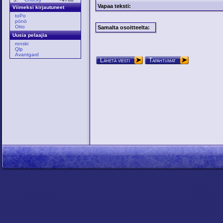
Vapaa teksti:
Viimeksi kirjautuneet
toPo
pönö
Otto
Samalta osoitteelta:
Uusia pelaajia
ronski
Qlp
Avantgard
Lähetä viesti
Tapahtumat