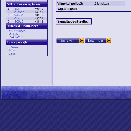
Viimeksi pelissä:
2 kk sitten
Viikon kokemuspisteet
Vapaa teksti:
1.
Ispi
+6046
2.
joutsen
+4163
3.
Vilper1
+3938
4.
Otto
+3701
Samalta osoitteelta:
5.
S00L0
+3642
Viimeksi kirjautuneet
YALOSTAJA
Pötkylä
KiekkoCup
Lähetä viesti
Tapahtumat
Uusia pelaajia
J.Vilen
Ares
Leon