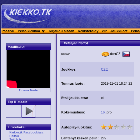
Pääsivu
Pelaa kiekkoa
Kirjaudu sisään
Rekisteröidy
VIP
Joukkueet
Pelaa
Pelaajan tiedot
Maalilaulut
dertCZ
Nimi:
Joukkue:
CZE
Tunnus luotu:
2019-11-01 18:24:22
Guerra Norte
Etsii joukkuetta:
ei
Top 5 -maalit
Kokemustaso:
16
, pro
Autoplay-luokitus:
Linkkiboksi
Kiekko.tk Facebookissa
Paitsio
Lähtenyt kesken pelin:
2%
Twitch.tv