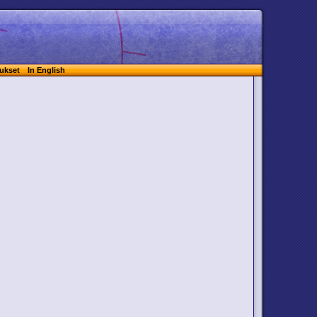
ukset
In English