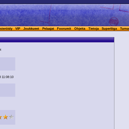
steröidy
VIP
Joukkueet
Pelaajat
Foorumit
Ohjeita
Tietoja
Superliiga
Turna
t
 11:08:10