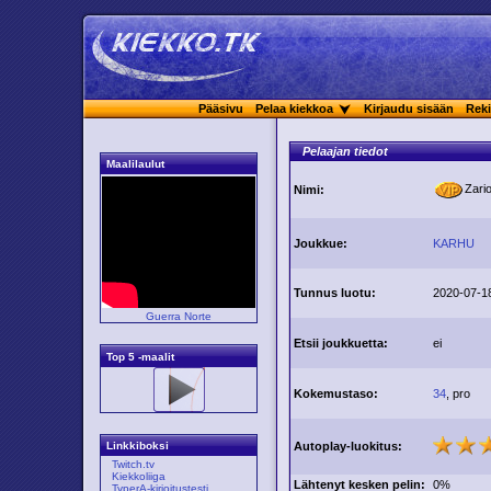
Pääsivu
Pelaa kiekkoa
Kirjaudu sisään
Reki
Pelaajan tiedot
Maalilaulut
Zario
Nimi:
Joukkue:
KARHU
Tunnus luotu:
2020-07-18
Guerra Norte
Etsii joukkuetta:
ei
Top 5 -maalit
Kokemustaso:
34
, pro
Autoplay-luokitus:
Linkkiboksi
Twitch.tv
Kiekkoliiga
Lähtenyt kesken pelin:
0%
TyperA-kirjoitustesti