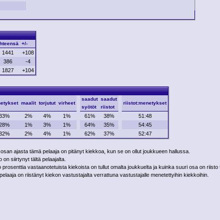
hteensä
+/-
1441
+108
386
-4
1827
+104
saadut
saadut
etykset
maalit
torjutut
virheet
riistot:menetykset
syötöt
riistot
33%
2%
4%
1%
61%
38%
51:48
28%
1%
3%
1%
64%
35%
54:45
32%
2%
4%
1%
62%
37%
52:47
 osan ajasta tämä pelaaja on pitänyt kiekkoa, kun se on ollut joukkueen hallussa.
on siirtynyt tältä pelaajalta.
rosenttia vastaanotetuista kiekoista on tullut omalta joukkuelta ja kuinka suuri osa on riisto 
laaja on riistänyt kiekon vastustajalta verrattuna vastustajalle menetettyihin kiekkoihin.