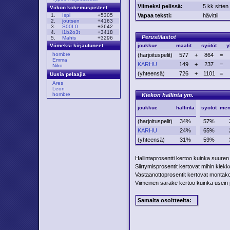
Viimeksi pelissä:
5 kk sitten
Viikon kokemuspisteet
Vapaa teksti:
hävittii
1.
Ispi
+5305
2.
joutsen
+4163
3.
S00L0
+3642
4.
i1b2o3t
+3418
Perustilastot
5.
Mahis
+3296
joukkue
maalit
syötöt
y
Viimeksi kirjautuneet
hombre
(harjoituspelit)
577
+
864
=
Emma
KARHU
149
+
237
=
Niko
(yhteensä)
726
+
1101
=
Uusia pelaajia
Ares
Leon
hombre
Kiekon hallinta ym.
joukkue
hallinta
syötöt
men
(harjoituspelit)
34%
57%
KARHU
24%
65%
(yhteensä)
31%
59%
Hallintaprosentti kertoo kuinka suuren
Siirtymisprosentit kertovat mihin kiekko 
Vastaanottoprosentit kertovat montako p
Viimeinen sarake kertoo kuinka usein pe
Samalta osoitteelta: