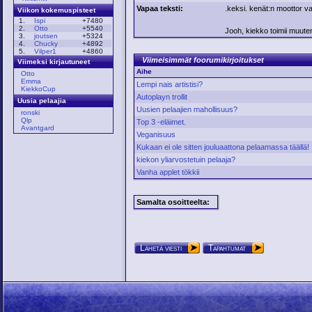
Vapaa teksti:
.keksi. kenät:n moottor 
Viikon kokemuspisteet
1.
Ispi
+7480
2.
Otto
+5540
Jooh, kiekko toimii muuten 
3.
joutsen
+5324
4.
Chucky
+4892
5.
Vilper1
+4860
Viimeisimmät foorumikirjoitukset
Viimeksi kirjautuneet
Aihe
Otto
Emma
Lempi nais artistisi?
KiekkoCup
Autoplayn trollit
Uusia pelaajia
Uusien pelaajien mahollisuus?
ronski
Qlp
Top 3 -eläimet.
Avantgard
Veganisuus
Kukaan ei ole sitten jouluaattona pelaamassa täällä!
kiekon yliarvostetuin pelaaja?
Vanha applet tökkii
Samalta osoitteelta:
Lähetä viesti
Tapahtumat