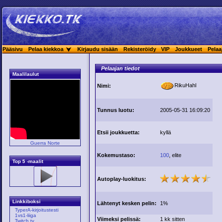
Pääsivu
Pelaa kiekkoa
Kirjaudu sisään
Rekisteröidy
VIP
Joukkueet
Pelaa
Pelaajan tiedot
Maalilaulut
RikuHahl
Nimi:
Tunnus luotu:
2005-05-31 16:09:20
Etsii joukkuetta:
kyllä
Guerra Norte
Kokemustaso:
100
, elite
Top 5 -maalit
Autoplay-luokitus:
Linkkiboksi
Lähtenyt kesken pelin:
1%
TyperA-kirjoitustesti
1vs1-liiga
Viimeksi pelissä:
1 kk sitten
Twitch.tv