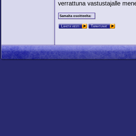
verrattuna vastustajalle mene
Samalta osoitteelta:
Lähetä viesti
Tapahtumat