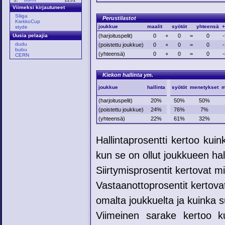
Viimeksi kirjautuneet
Sliiga
Perustilastot
KiekkoCup
joukkue
maalit
syötöt
yhteensä
+
styde
(harjoituspelit)
0
+
0
=
0
-
Uusia pelaajia
dudu
(poistettu joukkue)
0
+
0
=
0
-
bubu
(yhteensä)
0
+
0
=
0
-
CERN
Kiekon hallinta ym.
joukkue
hallinta
syötöt
menetykset
m
(harjoituspelit)
20%
50%
50%
(poistettu joukkue)
24%
76%
7%
(yhteensä)
22%
61%
32%
Hallintaprosentti kertoo kui
kun se on ollut joukkueen hal
Siirtymisprosentit kertovat mih
Vastaanottoprosentit kertovat
omalta joukkuelta ja kuinka su
Viimeinen sarake kertoo ku