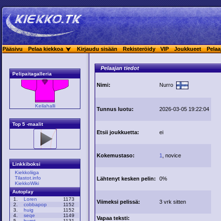
Pääsivu
Pelaa kiekkoa
Kirjaudu sisään
Rekisteröidy
VIP
Joukkueet
Pelaa
Pelaajan tiedot
Pelipaitagalleria
Nimi:
Nurro
Keilahalli
Tunnus luotu:
2026-03-05 19:22:04
Top 5 -maalit
Etsii joukkuetta:
ei
Kokemustaso:
1
, novice
Linkkiboksi
Kiekkoliiga
Tilastot.info
Lähtenyt kesken pelin:
0%
KiekkoWiki
Autoplay
1.
Loren
1173
Viimeksi pelissä:
3 vrk sitten
2.
cobbapop
1152
3.
huig
1152
4.
seqe
1149
Vapaa teksti:
5.
burnt
1131