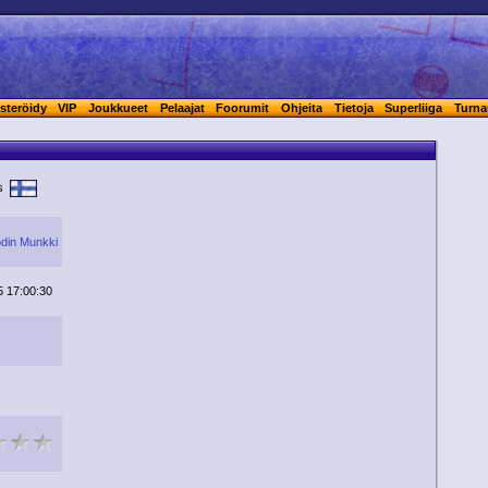
steröidy
VIP
Joukkueet
Pelaajat
Foorumit
Ohjeita
Tietoja
Superliiga
Turna
is
din Munkki
5 17:00:30