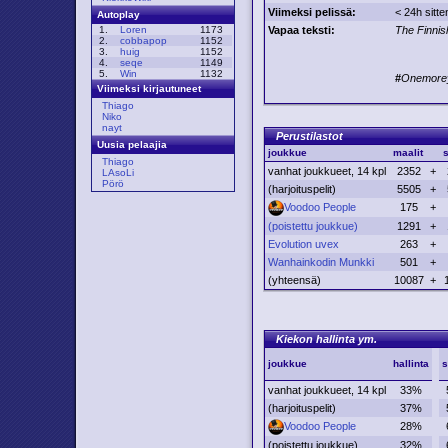
Viimeksi pelissä:
< 24h sitte
Autoplay
Vapaa teksti:
The Finnis
1.
Loren
1173
2.
cobbapop
1152
3.
huig
1152
4.
seqe
1149
5.
Win
1132
#
Onemore
Viimeksi kirjautuneet
Thiago
Niko
nayt
Perustilastot
Uusia pelaajia
joukkue
maalit
s
Thiago
vanhat joukkueet, 14 kpl
2352
+
LAsoLi
Pörö
(harjoituspelit)
5505
+
Voodoo People
175
+
(poistettu joukkue)
1291
+
Evolution uvex
263
+
Wanhainkodin Munkki
501
+
(yhteensä)
10087
+
Kiekon hallinta ym.
joukkue
hallinta
s
vanhat joukkueet, 14 kpl
33%
(harjoituspelit)
37%
Voodoo People
28%
(poistettu joukkue)
32%