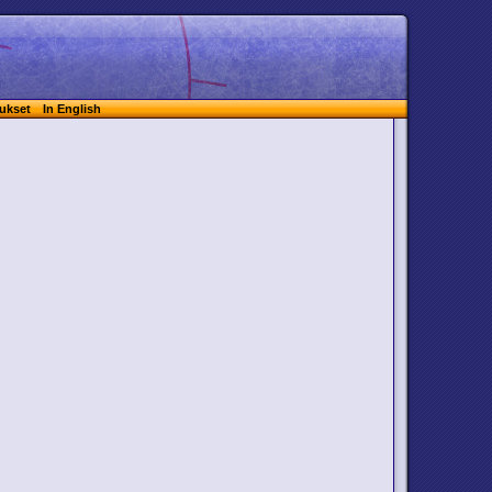
ukset
In English