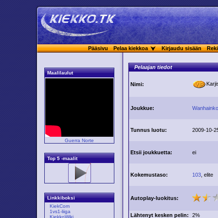
Pääsivu
Pelaa kiekkoa
Kirjaudu sisään
Reki
Pelaajan tiedot
Maalilaulut
Karj
Nimi:
Joukkue:
Wanhainko
Tunnus luotu:
2009-10-2
Guerra Norte
Etsii joukkuetta:
ei
Top 5 -maalit
Kokemustaso:
103
, elite
Autoplay-luokitus:
Linkkiboksi
KiekCom
1vs1-liiga
Lähtenyt kesken pelin:
2%
KiekkoWiki