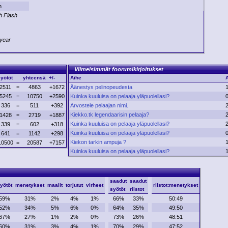
n
h Flash
year
Viimeisimmät foorumikirjoitukset
yötöt
yhteensä
+/-
Aihe
2511
=
4863
+1672
Äänestys pelinopeudesta
5245
=
10750
+2590
Kuinka kuuluisa on pelaaja yläpuolellasi?
336
=
511
+392
Arvostele pelaajan nimi.
Kiekko.tk legendaarisin pelaaja?
1428
=
2719
+1887
Kuinka kuuluisa on pelaaja yläpuolellasi?
339
=
602
+318
Kuinka kuuluisa on pelaaja yläpuolellasi?
641
=
1142
+298
Kiekon tarkin ampuja ?
10500
=
20587
+7157
Kuinka kuuluisa on pelaaja yläpuolellasi?
saadut
saadut
yötöt
menetykset
maalit
torjutut
virheet
riistot:menetykset
syötöt
riistot
59%
31%
2%
4%
1%
66%
33%
50:49
52%
34%
5%
6%
0%
64%
35%
49:50
67%
27%
1%
2%
0%
73%
26%
48:51
60%
31%
3%
4%
1%
70%
29%
47:52