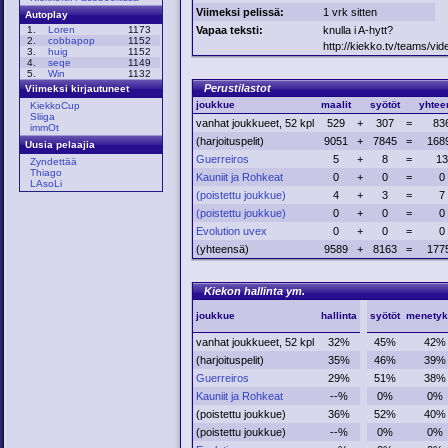
Viimeksi pelissä:
1 vrk sitten
Autoplay
Vapaa teksti:
knulla i A-hytt?
1.
Loren
1173
2.
cobbapop
1152
http://kiekko.tv/teams
3.
huig
1152
4.
seqe
1149
5.
Win
1132
Perustilastot
Viimeksi kirjautuneet
joukkue
maalit
syötöt
yhtee
KiekkoCup
Sliiga
vanhat joukkueet, 52 kpl
529
+
307
=
83
immOt
(harjoituspelit)
9051
+
7845
=
168
Uusia pelaajia
Guerreiros
5
+
8
=
13
Zyndettää
Thiago
Kauniit ja Rohkeat
0
+
0
=
0
LAsoLi
(poistettu joukkue)
4
+
3
=
7
(poistettu joukkue)
0
+
0
=
0
Evolution uvex
0
+
0
=
0
(yhteensä)
9589
+
8163
=
177
Kiekon hallinta ym.
joukkue
hallinta
syötöt
menetyk
vanhat joukkueet, 52 kpl
32%
45%
42%
(harjoituspelit)
35%
46%
39%
Guerreiros
29%
51%
38%
Kauniit ja Rohkeat
--%
0%
0%
(poistettu joukkue)
36%
52%
40%
(poistettu joukkue)
--%
0%
0%