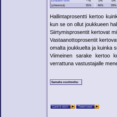
Evolution uvex
--%
0%
0%
(yhteensä)
35%
46%
39%
Hallintaprosentti kertoo kui
kun se on ollut joukkueen hal
Siirtymisprosentit kertovat mih
Vastaanottoprosentit kertovat
omalta joukkuelta ja kuinka su
Viimeinen sarake kertoo ku
verrattuna vastustajalle mene
Samalta osoitteelta:
Lähetä viesti
Tapahtumat