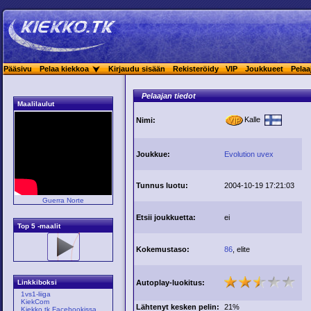
Pääsivu
Pelaa kiekkoa
Kirjaudu sisään
Rekisteröidy
VIP
Joukkueet
Pelaa
Pelaajan tiedot
Maalilaulut
Kalle
Nimi:
Joukkue:
Evolution uvex
Tunnus luotu:
2004-10-19 17:21:03
Guerra Norte
Etsii joukkuetta:
ei
Top 5 -maalit
Kokemustaso:
86
, elite
Autoplay-luokitus:
Linkkiboksi
1vs1-liiga
KiekCom
Lähtenyt kesken pelin:
21%
Kiekko.tk Facebookissa