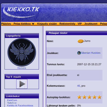
Pääsivu
Pelaa kiekkoa
Kirjaudu sisään
Rekisteröidy
VIP
Joukkueet
Pelaa
Pelaajan tiedot
Logogalleria
Jurro
Nimi:
Siberian Huskies
Joukkue:
Tunnus luotu:
2007-12-15 15:21:27
Hornets
Etsii joukkuetta:
ei
Top 5 -maalit
Kokemustaso:
46
, pro
Linkkiboksi
Autoplay-luokitus:
KiekCom
Twitch.tv
Lähtenyt kesken pelin:
0%
Kiekko.tk Facebookissa