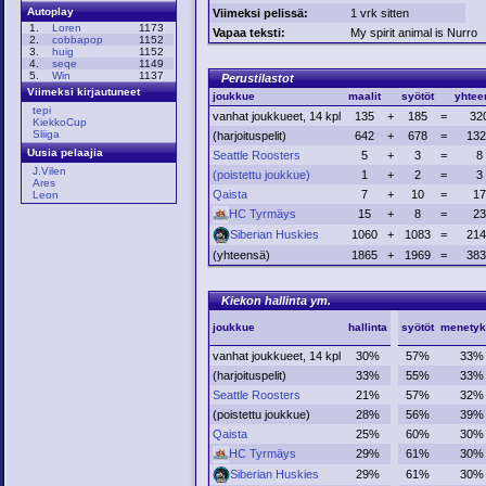
Autoplay
Viimeksi pelissä:
1 vrk sitten
1.
Loren
1173
Vapaa teksti:
My spirit animal is Nurro
2.
cobbapop
1152
3.
huig
1152
4.
seqe
1149
5.
Win
1137
Perustilastot
Viimeksi kirjautuneet
joukkue
maalit
syötöt
yhtee
tepi
vanhat joukkueet, 14 kpl
135
+
185
=
32
KiekkoCup
Sliiga
(harjoituspelit)
642
+
678
=
132
Uusia pelaajia
Seattle Roosters
5
+
3
=
8
J.Vilen
(poistettu joukkue)
1
+
2
=
3
Ares
Qaista
7
+
10
=
17
Leon
HC Tyrmäys
15
+
8
=
23
Siberian Huskies
1060
+
1083
=
214
(yhteensä)
1865
+
1969
=
383
Kiekon hallinta ym.
joukkue
hallinta
syötöt
menetyk
vanhat joukkueet, 14 kpl
30%
57%
33%
(harjoituspelit)
33%
55%
33%
Seattle Roosters
21%
57%
32%
(poistettu joukkue)
28%
56%
39%
Qaista
25%
60%
30%
HC Tyrmäys
29%
61%
30%
Siberian Huskies
29%
61%
30%