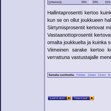
(yhteensä)
30%
59%
31%
Hallintaprosentti kertoo kui
kun se on ollut joukkueen hal
Siirtymisprosentit kertovat mih
Vastaanottoprosentit kertovat
omalta joukkuelta ja kuinka su
Viimeinen sarake kertoo ku
verrattuna vastustajalle mene
Samalta osoitteelta:
Puhdas
Juhani
Cicero
Ra
Lähetä viesti
Tapahtumat