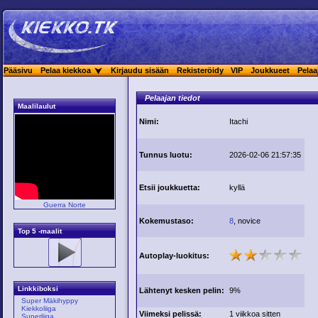
Pääsivu
Pelaa kiekkoa
Kirjaudu sisään
Rekisteröidy
VIP
Joukkueet
Pelaa
Pelaajan tiedot
Maalilaulut
Nimi:
Itachi
Tunnus luotu:
2026-02-06 21:57:35
Etsii joukkuetta:
kyllä
Guerra Norte
Kokemustaso:
8
, novice
Top 5 -maalit
Autoplay-luokitus:
Linkkiboksi
Lähtenyt kesken pelin:
9%
Super Mäkihyppy
Kiekkoliiga
Viimeksi pelissä:
1 viikkoa sitten
Superliiga