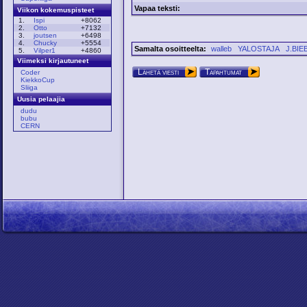
Vapaa teksti:
Viikon kokemuspisteet
1.
Ispi
+8062
2.
Otto
+7132
3.
joutsen
+6498
4.
Chucky
+5554
Samalta osoitteelta:
walleb
YALOSTAJA
J.BIE
5.
Vilper1
+4860
Viimeksi kirjautuneet
Lähetä viesti
Tapahtumat
Coder
KiekkoCup
Sliiga
Uusia pelaajia
dudu
bubu
CERN