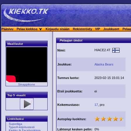
Pääsivu
Pelaa kiekkoa
Kirjaudu sisään
Rekisteröidy
VIP
Joukkueet
Pelaa
Pelaajan tiedot
Maalilaulut
HIACE2.4T
Nimi:
Joukkue:
Alaska Bears
Tunnus luotu:
2023-02-15 15:01:14
Sinappikone
Etsii joukkuetta:
ei
Top 5 -maalit
Kokemustaso:
17
, pro
Autoplay-luokitus:
Linkkiboksi
Superliiga
TyperA-kirjoitustesti
Lähtenyt kesken pelin:
0%
Kiekko.tk Facebookissa