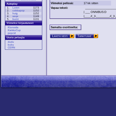
Viimeksi pelissä:
17 kk sitten
Autoplay
Vapaa teksti:
____________________
1.
Loren
1173
2.
cobbapop
1152
| ___ ONNIBUS:D
3.
huig
1152
|____/(_)\_________/(_)\
4.
seqe
1149
5.
burnt
1131
Viimeksi kirjautuneet
Samalta osoitteelta:
Klunssila
KiekkoCup
pepcid
Lähetä viesti
Tapahtumat
Uusia pelaajia
dudu
bubu
CERN