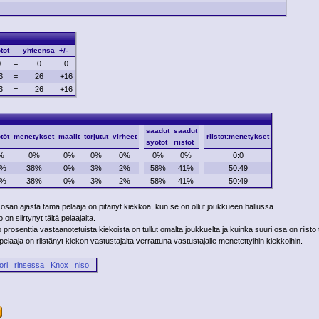
töt
yhteensä
+/-
0
=
0
0
3
=
26
+16
3
=
26
+16
saadut
saadut
töt
menetykset
maalit
torjutut
virheet
riistot:menetykset
syötöt
riistot
%
0%
0%
0%
0%
0%
0%
0:0
4%
38%
0%
3%
2%
58%
41%
50:49
4%
38%
0%
3%
2%
58%
41%
50:49
 osan ajasta tämä pelaaja on pitänyt kiekkoa, kun se on ollut joukkueen hallussa.
on siirtynyt tältä pelaajalta.
rosenttia vastaanotetuista kiekoista on tullut omalta joukkuelta ja kuinka suuri osa on riisto 
laaja on riistänyt kiekon vastustajalta verrattuna vastustajalle menetettyihin kiekkoihin.
ori
rinsessa
Knox
niso