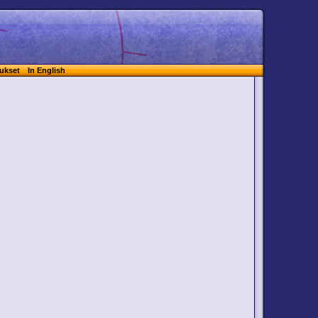
ukset
In English