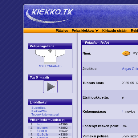
Pääsivu
Pelaa kiekkoa
Kirjaudu sisään
Reki
Pelaajan tiedot
Pelipaitagalleria
Elix
Nimi:
MYLLYNPARAS
Joukkue:
Vegas Gol
Top 5 -maalit
Tunnus luotu:
2025-05-1
Etsii joukkuetta:
ei
Linkkiboksi
Superliiga
KiekkoWiki
Kokemustaso:
4
, novice
TyperA-kirjoitustesti
Viikon kokemuspisteet
1.
Ispi
+4396
Lähtenyt kesken pelin:
0%
2.
joutsen
+3852
3.
S00L0
+3642
4.
i1b2o3t
+3386
Viimeksi pelissä:
5 vrk sitte
5.
Chucky
+3268