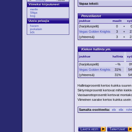
Vapaa teksti:
Viimeksi kirjautuneet
merlin
Sliiga
Perustilastot
bog
joukkue
maalit
syö
Uusia pelaajia
haram
(harjoituspelit)
0
+
jookalain
Vegas Golden Knights
3
+
2
b0t
(yhteensä)
3
+
2
Kiekon hallinta ym.
joukkue
hallinta
syö
(harjoituspelit)
--%
0
Vegas Golden Knights
31%
5
(yhteensä)
31%
5
Hallintaprosentti kertoo kuinka suuren
Siirtymisprosentit kertovat mihin kiekko 
Vastaanottoprosentit kertovat montako p
Viimeinen sarake kertoo kuinka usein pe
Samalta osoitteelta:
elx
elix
roht
Lähetä viesti
Tapahtumat