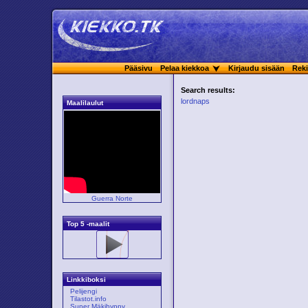
Pääsivu
Pelaa kiekkoa
Kirjaudu sisään
Reki
Search results:
lordnaps
Maalilaulut
Guerra Norte
Top 5 -maalit
Linkkiboksi
Pelijengi
Tilastot.info
Super Mäkihyppy