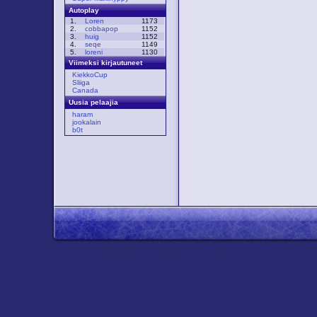
Autoplay
1.
Loren
1173
2.
cobbapop
1152
3.
huig
1152
4.
seqe
1149
5.
loreni
1130
Viimeksi kirjautuneet
KiekkoCup
Sliiga
Canada
Uusia pelaajia
haram
jookalain
b0t