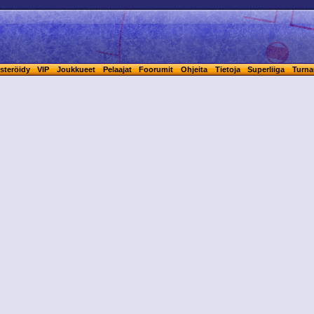
steröidy
VIP
Joukkueet
Pelaajat
Foorumit
Ohjeita
Tietoja
Superliiga
Turna