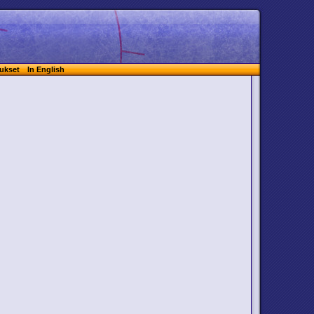
ukset
In English