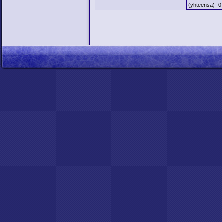
(yhteensä)
0