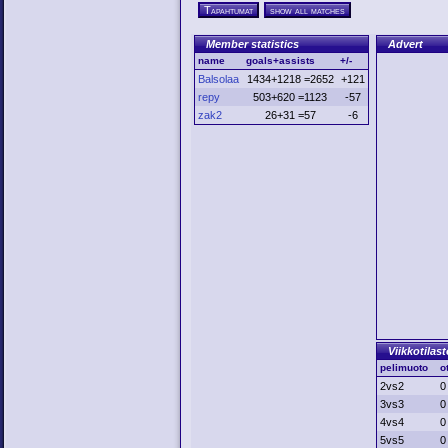
Tapahtumat
show all matches
Member statistics
Advert
name
goals+assists
+/-
Balsolaa
1434+1218 =2652
+121
repy
503+620 =1123
-57
zak2
26+31 =57
-6
Viikkotilast
pelimuoto
o
2vs2
0
3vs3
0
4vs4
0
5vs5
0