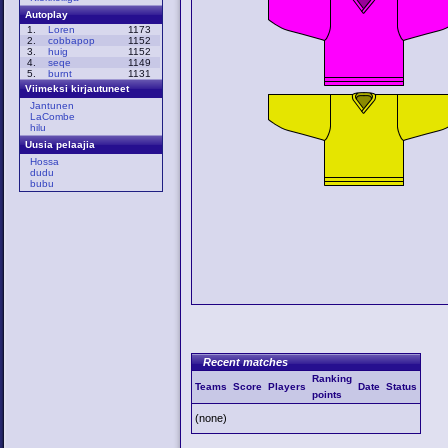
Autoplay
1.
Loren
1173
2.
cobbapop
1152
3.
huig
1152
4.
seqe
1149
5.
burnt
1131
Viimeksi kirjautuneet
Jantunen
LaCombe
hilu
Uusia pelaajia
Hossa
dudu
bubu
Recent matches
Ranking
Teams
Score
Players
Date
Status
points
(none)