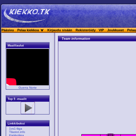
Pääsivu
Pelaa kiekkoa
Kirjaudu sisään
Rekisteröidy
VIP
Joukkueet
Pelaa
Team information
Maalilaulut
Guerra Norte
Top 5 -maalit
Linkkiboksi
1vs1-liiga
Tilastot.info
Kiekkoliiga