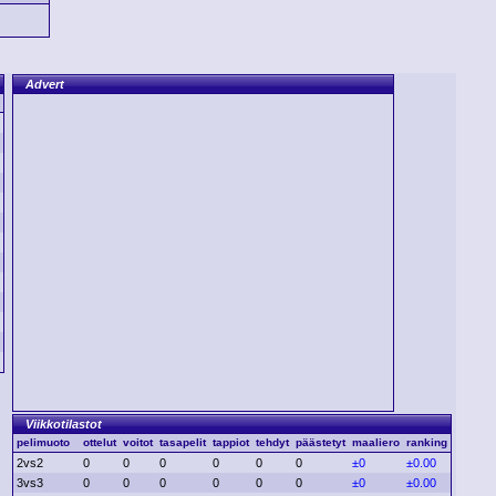
Advert
Viikkotilastot
pelimuoto
ottelut
voitot
tasapelit
tappiot
tehdyt
päästetyt
maaliero
ranking
2vs2
0
0
0
0
0
0
±0
±0.00
3vs3
0
0
0
0
0
0
±0
±0.00