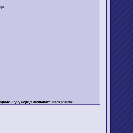
aja
asiphae, Lepe, Sege ja mehumake
. Kiitos peleistä!