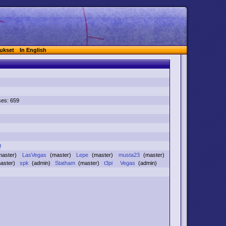
ukset
In English
ses: 659
Q
master)
LasVegas
(master)
Lepe
(master)
musta23
(master)
aster)
spk
(admin)
Statham
(master)
t3pi
Vegas
(admin)