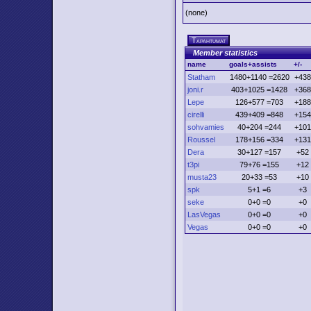
(none)
Tapahtumat
Member statistics
name
goals+assists
+/-
Statham
1480+1140 =2620
+438
joni.r
403+1025 =1428
+368
Lepe
126+577 =703
+188
cirelli
439+409 =848
+154
sohvamies
40+204 =244
+101
Roussel
178+156 =334
+131
Dera
30+127 =157
+52
t3pi
79+76 =155
+12
musta23
20+33 =53
+10
spk
5+1 =6
+3
seke
0+0 =0
+0
LasVegas
0+0 =0
+0
Vegas
0+0 =0
+0