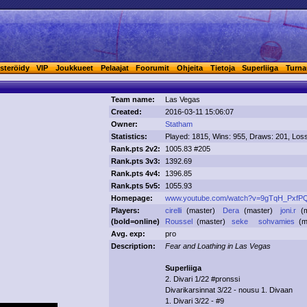
steröidy
VIP
Joukkueet
Pelaajat
Foorumit
Ohjeita
Tietoja
Superliiga
Turna
Team name:
Las Vegas
Created:
2016-03-11 15:06:07
Owner:
Statham
Statistics:
Played: 1815, Wins: 955, Draws: 201, Los
Rank.pts 2v2:
1005.83 #205
Rank.pts 3v3:
1392.69
Rank.pts 4v4:
1396.85
Rank.pts 5v5:
1055.93
Homepage:
www.youtube.com/watch?v=9gTqH_PxfP
Players:
cirelli
(master)
Dera
(master)
joni.r
(
(
bold
=online)
Roussel
(master)
seke
sohvamies
(m
Avg. exp:
pro
Description:
Fear and Loathing in Las Vegas
Superliiga
2. Divari 1/22 #pronssi
Divarikarsinnat 3/22 - nousu 1. Divaan
1. Divari 3/22 - #9