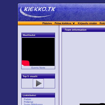
Pääsivu
Pelaa kiekkoa
Kirjaudu sisään
Reki
Team information
Maalilaulut
Guerra Norte
Top 5 -maalit
Linkkiboksi
Paitsio
Pelijengi
Super Mäkihyppy