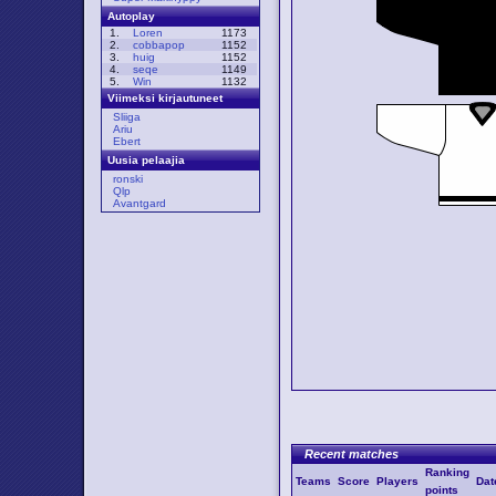
Autoplay
1.
Loren
1173
2.
cobbapop
1152
3.
huig
1152
4.
seqe
1149
5.
Win
1132
Viimeksi kirjautuneet
Sliiga
Ariu
Ebert
Uusia pelaajia
ronski
Qlp
Avantgard
Recent matches
Ranking
Teams
Score
Players
Dat
points