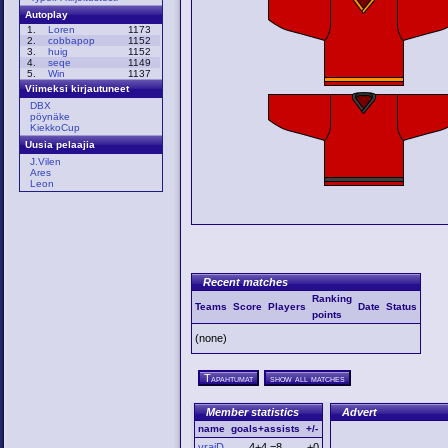
Autoplay
1.
Loren
1173
2.
cobbapop
1152
3.
huig
1152
4.
seqe
1149
5.
Win
1137
Viimeksi kirjautuneet
DBX
pöynäke
KiekkoCup
Uusia pelaajia
J.Vilen
Ares
Leon
Recent matches
Ranking
Teams
Score
Players
Date
Status
points
(none)
Tapahtumat
show all matches
Member statistics
Advert
name
goals+assists
+/-
yraiD
4+4 =8
+0