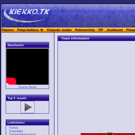
Pääsivu
Pelaa kiekkoa
Kirjaudu sisään
Rekisteröidy
VIP
Joukkueet
Pelaa
Team information
Maalilaulut
Guerra Norte
Top 5 -maalit
Linkkiboksi
Paitsio
Superliiga
TyperA-kirjoitustesti