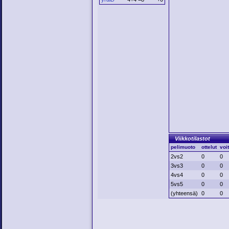
Viikkotilastot
pelimuoto
ottelut
voi
2vs2
0
0
3vs3
0
0
4vs4
0
0
5vs5
0
0
(yhteensä)
0
0