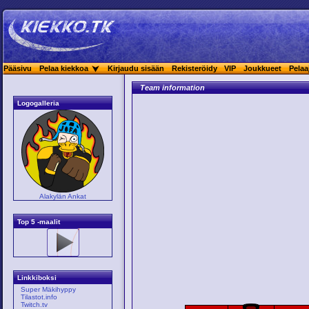
Pääsivu
Pelaa kiekkoa
Kirjaudu sisään
Rekisteröidy
VIP
Joukkueet
Pelaa
Team information
Logogalleria
Alakylän Ankat
Top 5 -maalit
Linkkiboksi
Super Mäkihyppy
Tilastot.info
Twitch.tv