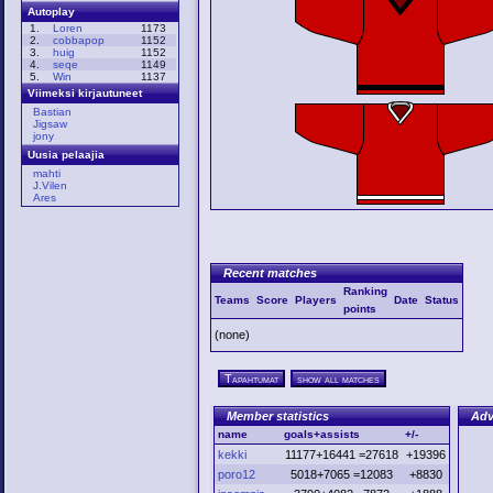
Autoplay
1.
Loren
1173
2.
cobbapop
1152
3.
huig
1152
4.
seqe
1149
5.
Win
1137
Viimeksi kirjautuneet
Bastian
Jigsaw
jony
Uusia pelaajia
mahti
J.Vilen
Ares
Recent matches
Ranking
Teams
Score
Players
Date
Status
points
(none)
Tapahtumat
show all matches
Member statistics
Adv
name
goals+assists
+/-
kekki
11177+16441 =27618
+19396
poro12
5018+7065 =12083
+8830