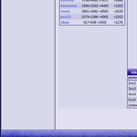
insomnia
3790+4082 =7872
+1888
Amismonni
1898+2582 =4480
+1552
shorty
3901+2682 =6583
+2529
poro13
2079+1986 =4065
+2202
yllepa
917+638 =1555
+1178
Viik
pelim
2vs2
3vs3
4vs4
5vs5
(yhte