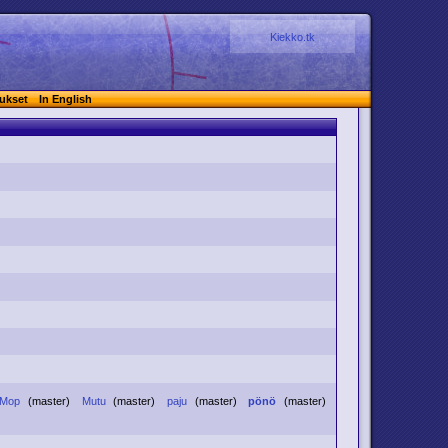
Kiekko.tk
ukset
In English
Mop
(master)
Mutu
(master)
paju
(master)
pönö
(master)