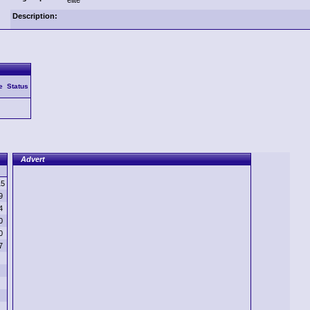
elite
Description:
e
Status
Advert
15
9
4
0
0
7