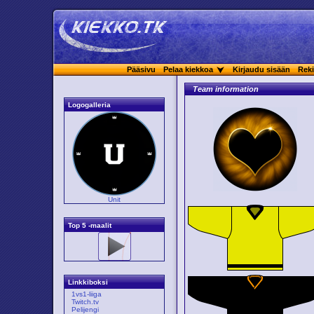
Pääsivu
Pelaa kiekkoa
Kirjaudu sisään
Reki
Team information
Logogalleria
Unit
Top 5 -maalit
Linkkiboksi
1vs1-liiga
Twitch.tv
Pelijengi