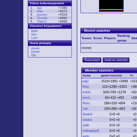
Viikon kokemuspisteet
1.
Ispi
+7480
2.
Otto
+5572
3.
joutsen
+5324
4.
Chucky
+4892
5.
Vilper1
+4860
Viimeksi kirjautuneet
Recent matches
BMX
Ariu
Ranking
Lied
Teams
Score
Players
Dat
points
Uusia pelaajia
(none)
dustin
ronski
Qlp
Tapahtumat
show all matches
Member statistics
name
goals+assists
+/-
paju
1518+1981 =3499
+15
Mop
222+1280 =1502
+36
kokki
569+709 =1278
+52
pönö
60+432 =492
+32
Mutu
286+318 =604
+21
Yan
183+280 =463
+26
Anakin
0+0 =0
+0
saska
0+0 =0
+0
spiik
0+0 =0
+0
mahapöyäl
0+0 =0
+0
welu
0+0 =0
+0