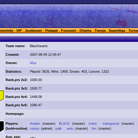
steröidy
VIP
Joukkueet
Pelaajat
Foorumit
Ohjeita
Tietoja
Superliiga
Turna
Team name:
Blackhearts
Created:
2007-08-09 12:45:47
Owner:
Mop
Statistics:
Played: 3625, Wins: 1900, Draws: 403, Losses: 1322
Rank.pts 2v2:
1000.00
Rank.pts 3v3:
1505.77
Rank.pts 4v4:
1448.08
Rank.pts 5v5:
1080.47
Homepage:
Players:
Anakin
(master)
BLACK
(master)
kokki
mahapöyäl
(master)
(
bold
=online)
saska
(admin)
spiik
welu
(master)
Yan
(master)
Avg. exp: