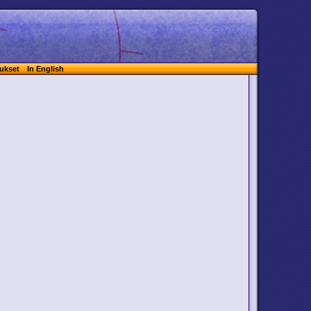
ukset
In English