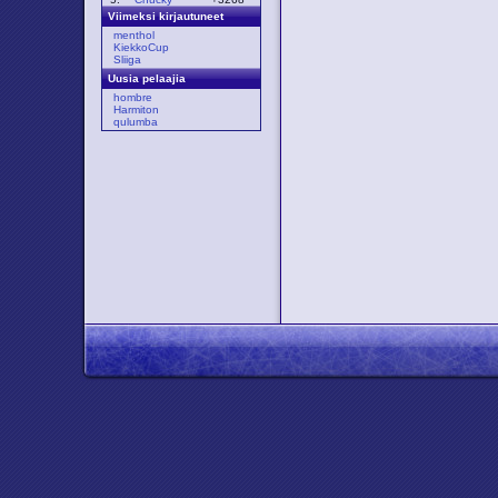
Viimeksi kirjautuneet
menthol
KiekkoCup
Sliiga
Uusia pelaajia
hombre
Harmiton
qulumba