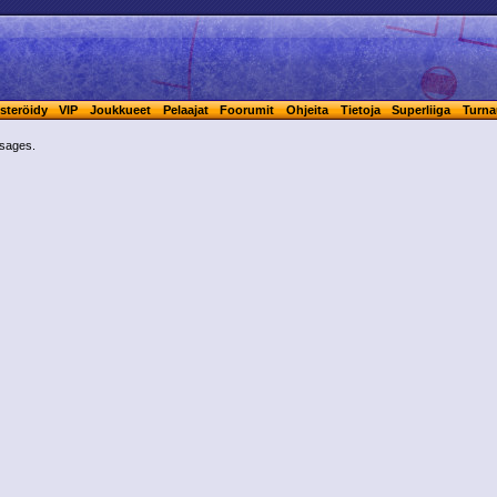
steröidy
VIP
Joukkueet
Pelaajat
Foorumit
Ohjeita
Tietoja
Superliiga
Turna
ssages.