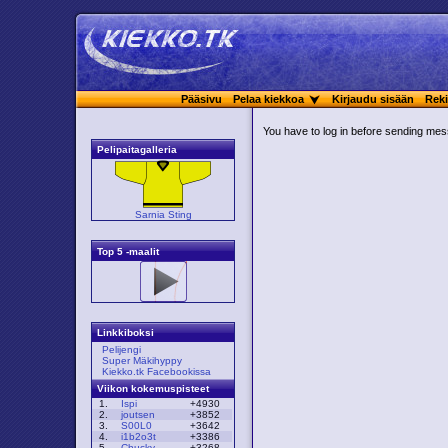
Pääsivu
Pelaa kiekkoa
Kirjaudu sisään
Reki
You have to log in before sending me
Pelipaitagalleria
Sarnia Sting
Top 5 -maalit
Linkkiboksi
Pelijengi
Super Mäkihyppy
Kiekko.tk Facebookissa
Viikon kokemuspisteet
1.
Ispi
+4930
2.
joutsen
+3852
3.
S00L0
+3642
4.
i1b2o3t
+3386
5.
Chucky
+3268