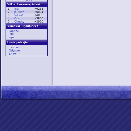
Viikon kokemuspisteet
1.
Ispi
+6233
2.
joutsen
+5024
3.
Vilper1
+4065
4.
Otto
+3956
5.
Chucky
+3920
Viimeksi kirjautuneet
Japezu
c99
jups
Uusia pelaajia
dasdsa
Odyssey
Shaw