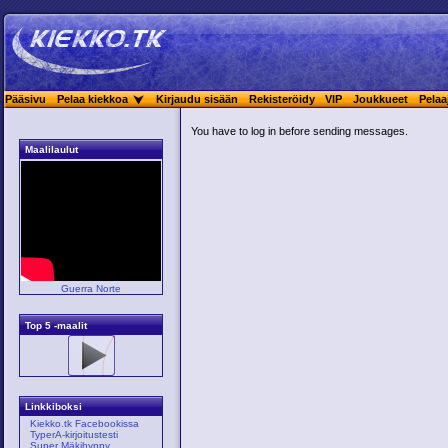
Pääsivu
Pelaa kiekkoa
Kirjaudu sisään
Rekisteröidy
VIP
Joukkueet
Pelaa
You have to log in before sending messages.
Maalilaulut
Guerra Norte
Top 5 -maalit
Linkkiboksi
Kiekko.tk Facebookissa
TyperA-kirjoitustesti
Super Mäkihyppy