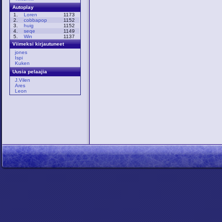
Autoplay
1.
Loren
1173
2.
cobbapop
1152
3.
huig
1152
4.
seqe
1149
5.
Win
1137
Viimeksi kirjautuneet
jones
Ispi
Kuken
Uusia pelaajia
J.Vilen
Ares
Leon