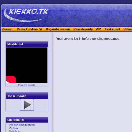
Pääsivu
Pelaa kiekkoa
Kirjaudu sisään
Rekisteröidy
VIP
Joukkueet
Pelaa
You have to log in before sending messages.
Maalilaulut
Guerra Norte
Top 5 -maalit
Linkkiboksi
TyperA-kirjoitustesti
Paitsio
Twitch.tv