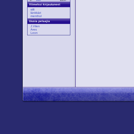
Viimeksi kirjautuneet
siili
länkkäri
menthol
Uusia pelaajia
J.Vilen
Ares
Leon