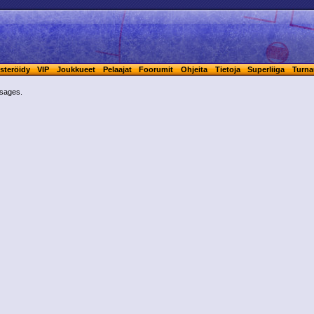
steröidy
VIP
Joukkueet
Pelaajat
Foorumit
Ohjeita
Tietoja
Superliiga
Turna
ssages.