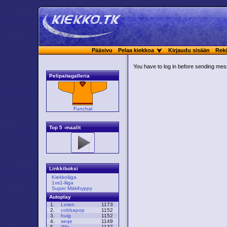
Pääsivu
Pelaa kiekkoa
Kirjaudu sisään
Reki
You have to log in before sending me
Pelipaitagalleria
Funchal
Top 5 -maalit
Linkkiboksi
Kiekkoliiga
1vs1-liiga
Super Mäkihyppy
Autoplay
1.
Loren
1173
2.
cobbapop
1152
3.
huig
1152
4.
seqe
1149
5.
Win
1137