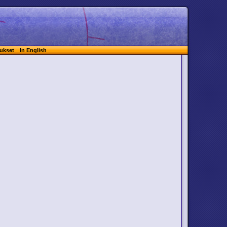
ukset
In English