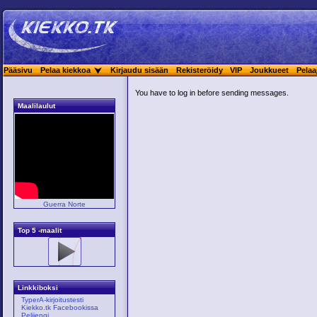
Pääsivu
Pelaa kiekkoa
Kirjaudu sisään
Rekisteröidy
VIP
Joukkueet
Pelaa
You have to log in before sending messages.
Maalilaulut
Guerra Norte
Top 5 -maalit
Linkkiboksi
TyperA-kirjoitustesti
Kiekko.tk Facebookissa
Pelijengi