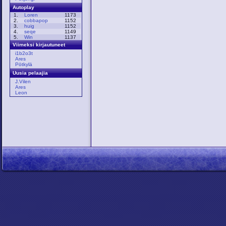
Autoplay
1.
Loren
1173
2.
cobbapop
1152
3.
huig
1152
4.
seqe
1149
5.
Win
1137
Viimeksi kirjautuneet
i1b2o3t
Ares
Pötkylä
Uusia pelaajia
J.Vilen
Ares
Leon