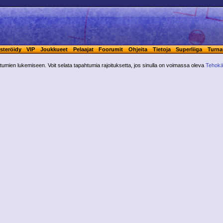
steröidy
VIP
Joukkueet
Pelaajat
Foorumit
Ohjeita
Tietoja
Superliiga
Turna
ahtumien lukemiseen. Voit selata tapahtumia rajoituksetta, jos sinulla on voimassa oleva
Tehokä