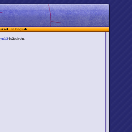
ukset
In English
yttäjä
-lisäpalvelu.