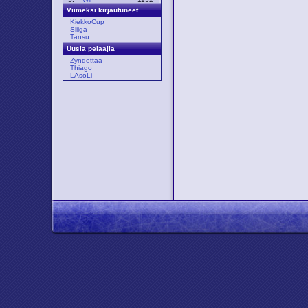
Viimeksi kirjautuneet
KiekkoCup
Sliiga
Tansu
Uusia pelaajia
Zyndettää
Thiago
LAsoLi