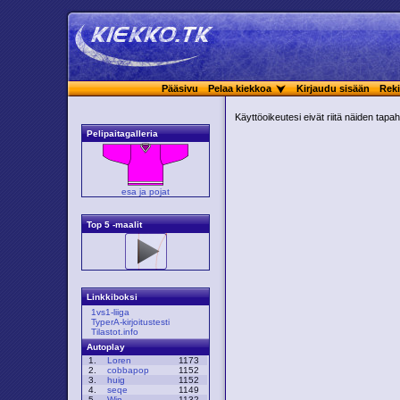
Pääsivu
Pelaa kiekkoa
Kirjaudu sisään
Reki
Käyttöoikeutesi eivät riitä näiden tap
Pelipaitagalleria
esa ja pojat
Top 5 -maalit
Linkkiboksi
1vs1-liiga
TyperA-kirjoitustesti
Tilastot.info
Autoplay
1.
Loren
1173
2.
cobbapop
1152
3.
huig
1152
4.
seqe
1149
5.
Win
1132