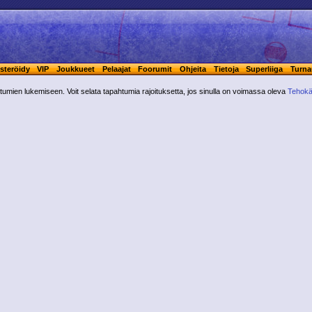
steröidy
VIP
Joukkueet
Pelaajat
Foorumit
Ohjeita
Tietoja
Superliiga
Turna
ahtumien lukemiseen. Voit selata tapahtumia rajoituksetta, jos sinulla on voimassa oleva
Tehokä