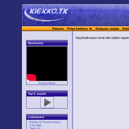
Pääsivu
Pelaa kiekkoa
Kirjaudu sisään
Reki
Käyttöoikeutesi eivät riitä näiden tap
Maalilaulut
Guerra Norte
Top 5 -maalit
Linkkiboksi
Kiekko.tk Facebookissa
1vs1-liiga
Twitch.tv