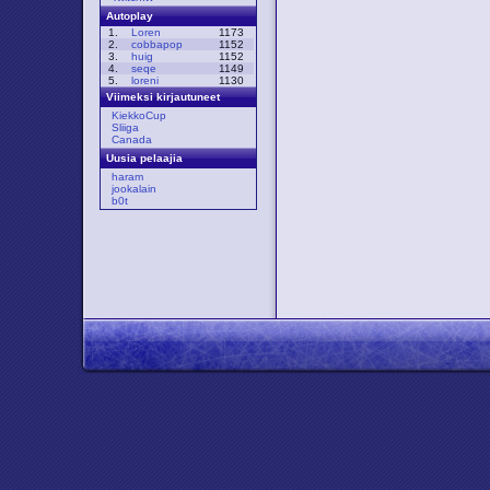
Autoplay
1.
Loren
1173
2.
cobbapop
1152
3.
huig
1152
4.
seqe
1149
5.
loreni
1130
Viimeksi kirjautuneet
KiekkoCup
Sliiga
Canada
Uusia pelaajia
haram
jookalain
b0t