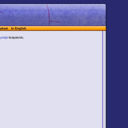
ukset
In English
yttäjä
-lisäpalvelu.