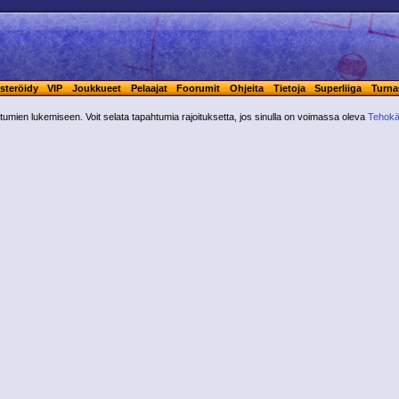
steröidy
VIP
Joukkueet
Pelaajat
Foorumit
Ohjeita
Tietoja
Superliiga
Turna
ahtumien lukemiseen. Voit selata tapahtumia rajoituksetta, jos sinulla on voimassa oleva
Tehokä