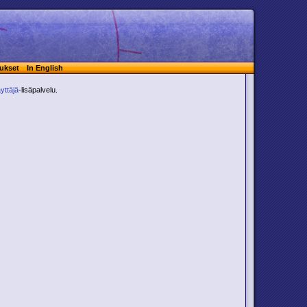
ukset
In English
yttäjä
-lisäpalvelu.