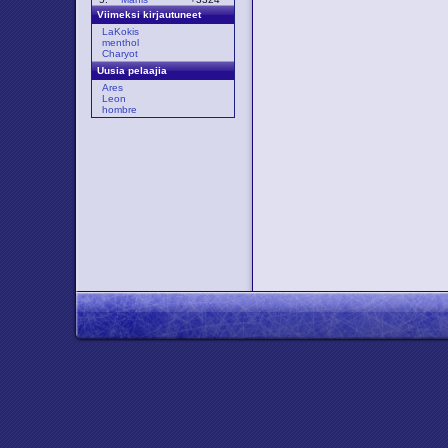
Viimeksi kirjautuneet
LaKokis
menthol
Charyot
Uusia pelaajia
Ares
Leon
hombre