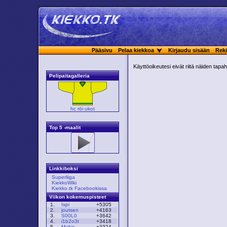
Pääsivu
Pelaa kiekkoa
Kirjaudu sisään
Reki
Käyttöoikeutesi eivät riitä näiden tap
Pelipaitagalleria
hc röi ukot
Top 5 -maalit
Linkkiboksi
Superliiga
KiekkoWiki
Kiekko.tk Facebookissa
Viikon kokemuspisteet
1.
Ispi
+5305
2.
joutsen
+4163
3.
S00L0
+3642
4.
i1b2o3t
+3418
5.
Mahis
+3324