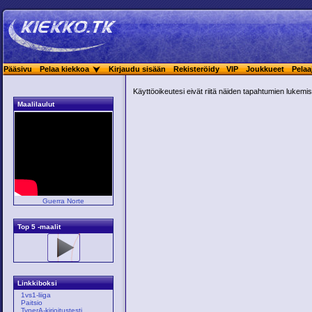
Pääsivu
Pelaa kiekkoa
Kirjaudu sisään
Rekisteröidy
VIP
Joukkueet
Pelaa
Käyttöoikeutesi eivät riitä näiden tapahtumien lukemis
Maalilaulut
Guerra Norte
Top 5 -maalit
Linkkiboksi
1vs1-liiga
Paitsio
TyperA-kirjoitustesti