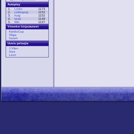
Autoplay
1.
Loren
1173
2.
cobbapop
1152
3.
huig
1152
4.
seqe
1149
5.
Win
1137
Viimeksi kirjautuneet
KiekkoCup
Sliiga
haram
Uusia pelaajia
J.Vilen
Ares
Leon