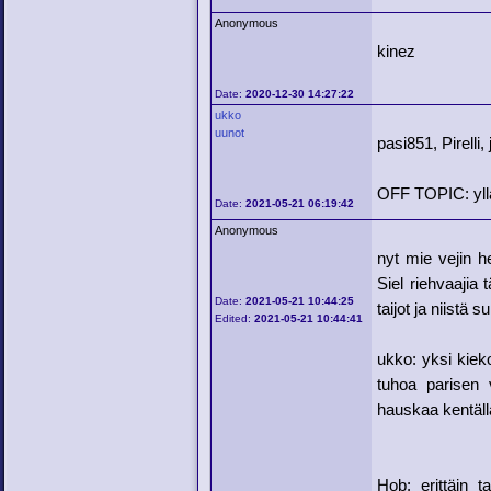
Anonymous
kinez
Date:
2020-12-30 14:27:22
ukko
uunot
pasi851, Pirelli,
OFF TOPIC: yllät
Date:
2021-05-21 06:19:42
Anonymous
nyt mie vejin 
Siel riehvaajia
Date:
2021-05-21 10:44:25
taijot ja niistä
Edited:
2021-05-21 10:44:41
ukko: yksi kieko
tuhoa parisen 
hauskaa kentällä
Hob: erittäin 