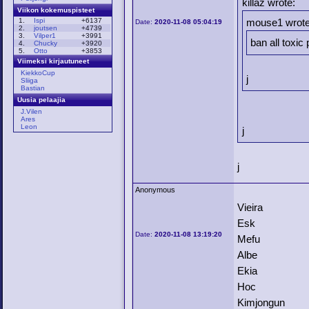
killaz wrote:
Viikon kokemuspisteet
1.
Ispi
+6137
mouse1 wrote
Date:
2020-11-08 05:04:19
2.
joutsen
+4739
3.
Vilper1
+3991
ban all toxic
4.
Chucky
+3920
5.
Otto
+3853
Viimeksi kirjautuneet
KiekkoCup
j
Sliiga
Bastian
Uusia pelaajia
J.Vilen
Ares
Leon
j
j
Anonymous
Vieira
Esk
Date:
2020-11-08 13:19:20
Mefu
Albe
Ekia
Hoc
Kimjongun