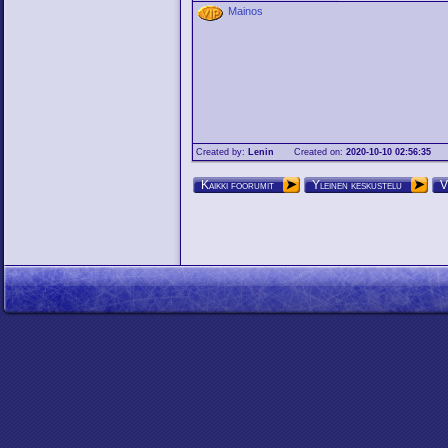
Mainos
Created by:
Lenin
Created on:
2020-10-10 02:56:35
Kaikki foorumit
Yleinen keskustelu
V