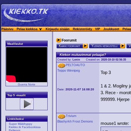
Pääsivu
Pelaa kiekkoa
Kirjaudu sisään
Rekisteröidy
VIP
Joukkueet
Pelaa
Foorumit
Maalilaulut
Kaikki foorumit
Yleinen keskustelu
V
Kiekon mukavimmat pelaajat?
Created by:
Lenin
Created on:
2020-10-10 02:56:35
PELTOAUTO
Teppo Winnipeg
Top 3
Guerra Norte
1 & 2. Mogilny ja
Date:
2020-11-07 16:08:20
3. Rece - morot
Top 5 -maalit
999999. Hjerpe -
Trivium
Linkkiboksi
Blashyrkh Frost Demons
mouse1 wrote:
Super Mäkihyppy
Kiekko.tk Facebookissa
Pelijengi