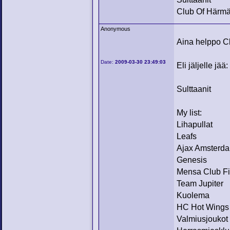
Club Of Härm
Anonymous
Aina helppo C
Date:
2009-03-30 23:49:03
Eli jäljelle jää:
Sulttaanit
My list:
Lihapullat
Leafs
Ajax Amsterd
Genesis
Mensa Club F
Team Jupiter
Kuolema
HC Hot Wings
Valmiusjoukot