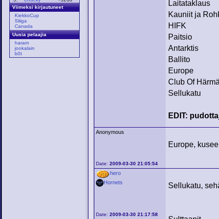
Laitataklaus
Viimeksi kirjautuneet
Kauniit ja Roh
KiekkoCup
Sliiga
HIFK
Canada
Uusia pelaajia
Paitsio
haram
Antarktis
jookalain
b0t
Ballito
Europe
Club Of Härm
Sellukatu
EDIT: pudottaj
Anonymous
Europe, kusee 
Date:
2009-03-30 21:05:54
hero
Hornets
Sellukatu, seh
Date:
2009-03-30 21:17:58