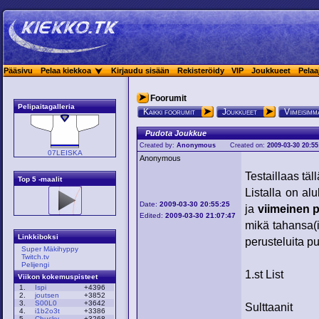
Pääsivu
Pelaa kiekkoa
Kirjaudu sisään
Rekisteröidy
VIP
Joukkueet
Pelaa
Foorumit
Pelipaitagalleria
Kaikki foorumit
Joukkueet
Viimeisimmä
Pudota Joukkue
Created by:
Anonymous
Created on:
2009-03-30 20:55
07LEISKA
Anonymous
Testaillaas täll
Top 5 -maalit
Listalla on al
Date:
2009-03-30 20:55:25
ja
viimeinen p
Edited:
2009-03-30 21:07:47
mikä tahansa(i
Linkkiboksi
perusteluita p
Super Mäkihyppy
Twitch.tv
Pelijengi
1.st List
Viikon kokemuspisteet
1.
Ispi
+4396
2.
joutsen
+3852
3.
S00L0
+3642
Sulttaanit
4.
i1b2o3t
+3386
5.
Chucky
+3268