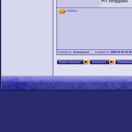
HT Ampparit
Mainos
Created by:
Anonymous
Created on:
2009-03-30 20:55
Kaikki foorumit
Joukkueet
Viimeisimmä