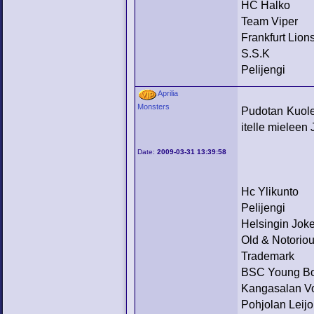
HC Halko
Team Viper
Frankfurt Lion
S.S.K
Pelijengi
Aprilia
Monsters
Pudotan Kuole
itelle mieleen J
Date:
2009-03-31 13:39:58
Hc Ylikunto
Pelijengi
Helsingin Joke
Old & Notorio
Trademark
BSC Young B
Kangasalan Vo
Pohjolan Leijo