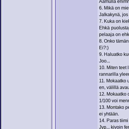
Aamulla enimmä
6. Mikä on mie
Jalkakynä, jos 
7. Kuka on kie
Ehkä puolustaj
pelaaja on ehk
8. Onko tämän 
Ei?:)
9. Haluatko ku
Joo...
10. Miten teet 
rannarilla ylee
11. Mokaatko 
en, välillä av
12. Mokaatko 
1/100 voi men
13. Montako pe
ei yhtään.
14. Paras tiim
Jyp... kivoin fer