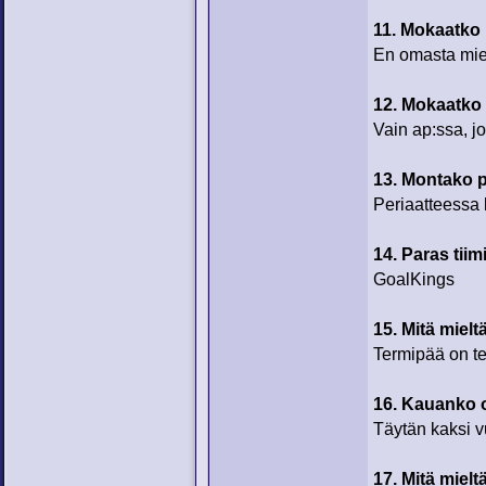
11. Mokaatko
En omasta mie
12. Mokaatko
Vain ap:ssa, j
13. Montako p
Periaatteessa
14. Paras tiim
GoalKings
15. Mitä miel
Termipää on t
16. Kauanko 
Täytän kaksi v
17. Mitä miel