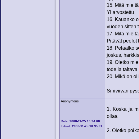
15. Mitä mielt
Yliarvostettu
16. Kauanko o
vuoden sitten t
17. Mitä mielt
Pitävät peelot
18. Pelaatko s
joskus, harkkis
19. Oletko mie
todella taitava
20. Mikä on ol
Siniviivan pys
Anonymous
1. Koska ja mi
ollaa
Date:
2008-11-25 10:34:08
Edited:
2008-11-25 10:35:31
2. Oletko poika