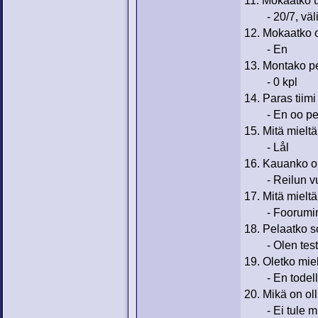
11. Mokaatko 
- 20/7, välil
12. Mokaatko 
- En
13. Montako pe
- 0 kpl
14. Paras tiim
- En oo pela
15. Mitä mielt
- Lål
16. Kauanko o
- Reilun v
17. Mitä mielt
- Foorumimode
18. Pelaatko s
- Olen testa
19. Oletko mie
- En todell
20. Mikä on ol
- Ei tule mie