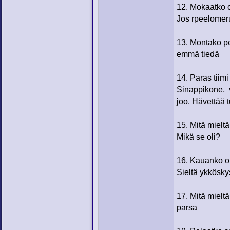
12. Mokaatko 
Jos rpeelomeru
13. Montako pe
emmä tiedä
14. Paras tiim
Sinappikone, 
joo. Hävettää 
15. Mitä mielt
Mikä se oli?
16. Kauanko o
Sieltä ykkösky
17. Mitä mielt
parsa