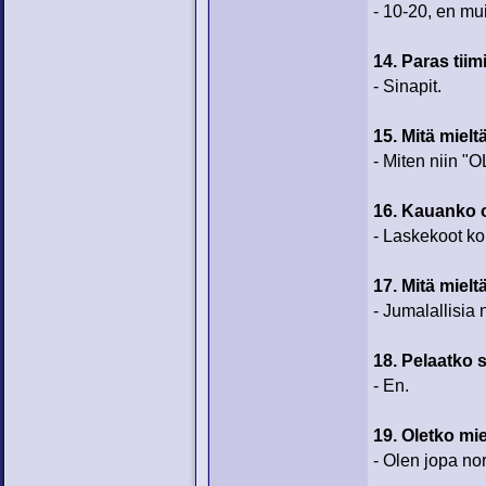
- 10-20, en mu
14. Paras tiim
- Sinapit.
15. Mitä miel
- Miten niin "
16. Kauanko 
- Laskekoot ko
17. Mitä miel
- Jumalallisia 
18. Pelaatko 
- En.
19. Oletko mi
- Olen jopa no