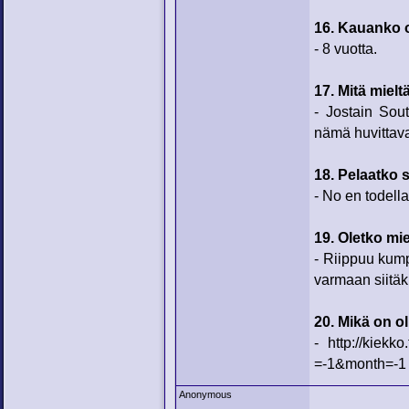
16. Kauanko 
- 8 vuotta.
17. Mitä miel
- Jostain Sou
nämä huvittava
18. Pelaatko 
- No en todell
19. Oletko mi
- Riippuu kump
varmaan siitäk
20. Mikä on ol
- http://kie
=-1&month=-1
Anonymous