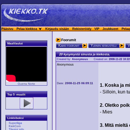
Pääsivu
Pelaa kiekkoa
Kirjaudu sisään
Rekisteröidy
VIP
Joukkueet
Pelaa
Foorumit
Maalilaulut
Kaikki foorumit
Yleinen keskustelu
V
20 kysymystä sinusta ja kiekosta.
Created by:
Anonymous
Created on:
2008-11-22 10:22
Anonymous
Date:
2008-11-25 06:09:11
Guerra Norte
1. Koska ja mi
- Silloin, kun 
Top 5 -maalit
2. Oletko poik
- Mies
Linkkiboksi
Superliiga
3. Mitä mieltä
KiekCom
Tilastot.info