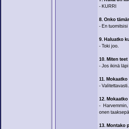
- KURRI
8. Onko tämän
- En tuomitsis
9. Haluatko k
- Toki joo.
10. Miten teet
- Jos ikinä läp
11. Mokaatko
- Valitettavasti.
12. Mokaatko
- Harvemmin,
onen taaksepäi
13. Montako p