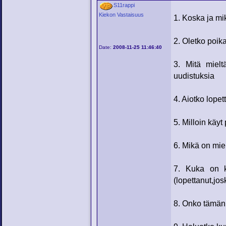
S11rappi
Kiekon Vastaisuus
1. Koska ja mik
2. Oletko poika
Date:
2008-11-25 11:46:40
3. Mitä mielt
uudistuksia
4. Aiotko lope
5. Milloin käyt
6. Mikä on mi
7. Kuka on k
(lopettanut,jo
8. Onko tämän 