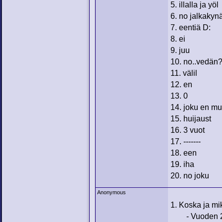
5. illalla ja yöl
6. no jalkakyn
7. eentiä D:
8. ei
9. juu
10. no..vedän
11. välil
12. en
13. 0
14. joku en mu
15. huijaust
16. 3 vuot
17. -------
18. een
19. iha
20. no joku
Anonymous
1. Koska ja mik
- Vuoden 2oo7