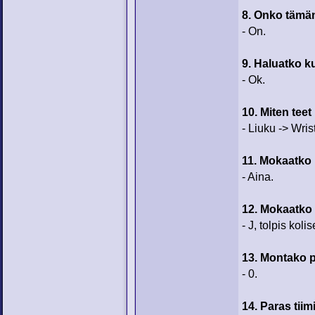
8. Onko tämän
- On.
9. Haluatko k
- Ok.
10. Miten teet
- Liuku -> Wrist
11. Mokaatko
- Aina.
12. Mokaatko
- J, tolpis koli
13. Montako p
- 0.
14. Paras tiim