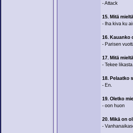
- Attack
15. Mitä miel
- Iha kiva ku a
16. Kauanko 
- Parisen vuott
17. Mitä miel
- Tekee likasta
18. Pelaatko 
- En.
19. Oletko mi
- oon huon
20. Mikä on ol
- Vanhanaikase