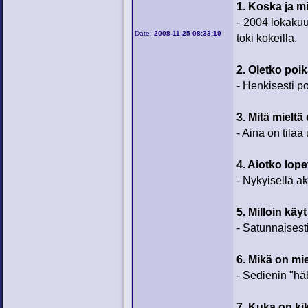
1. Koska ja mi
- 2004 lokakuus
Date:
2008-11-25 08:33:19
toki kokeilla.
2. Oletko poik
- Henkisesti po
3. Mitä mieltä
- Aina on tilaa
4. Aiotko lop
- Nykyisellä ak
5. Milloin käyt
- Satunnaisesti
6. Mikä on mi
- Sedienin "hä
7. Kuka on kik