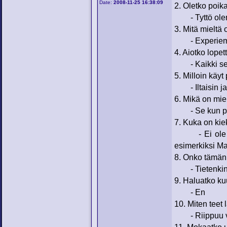
Date:
2008-11-25 16:38:09
2. Oletko poika
- Tyttö ole
3. Mitä mieltä 
- Experiemen
4. Aiotko lopet
- Kaikki sen
5. Milloin käyt
- Iltaisin ja 
6. Mikä on mie
- Se kun pain
7. Kuka on kie
- Ei ole kuka
esimerkiksi Ma
8. Onko tämän 
- Tietenki
9. Haluatko ku
- En
10. Miten teet 
- Riippuu vä