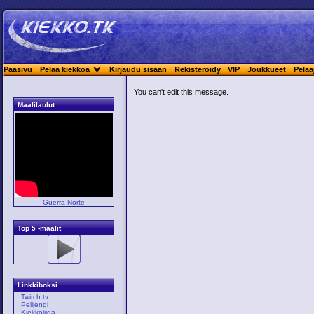
Pääsivu
Pelaa kiekkoa
Kirjaudu sisään
Rekisteröidy
VIP
Joukkueet
Pelaa
You can't edit this message.
Maalilaulut
Guerra Norte
Top 5 -maalit
Linkkiboksi
Twitch.tv
Pelijengi
Kiekkoliiga