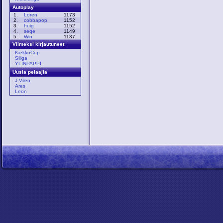
Autoplay
1.
Loren
1173
2.
cobbapop
1152
3.
huig
1152
4.
seqe
1149
5.
Win
1137
Viimeksi kirjautuneet
KiekkoCup
Sliiga
YLINPAPPI
Uusia pelaajia
J.Vilen
Ares
Leon