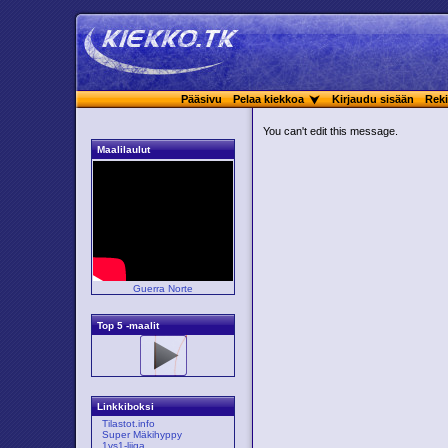
Pääsivu
Pelaa kiekkoa
Kirjaudu sisään
Reki
You can't edit this message.
Maalilaulut
Guerra Norte
Top 5 -maalit
Linkkiboksi
Tilastot.info
Super Mäkihyppy
1vs1-liiga