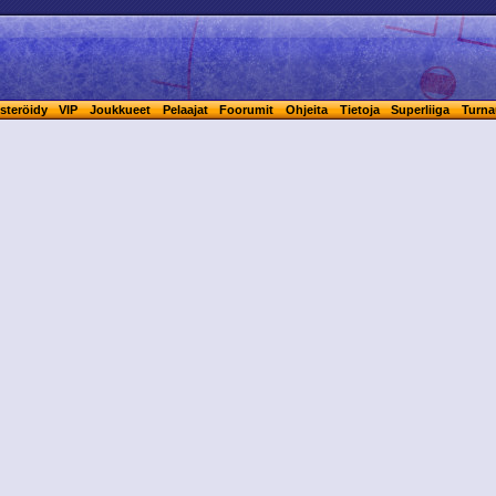
steröidy
VIP
Joukkueet
Pelaajat
Foorumit
Ohjeita
Tietoja
Superliiga
Turna