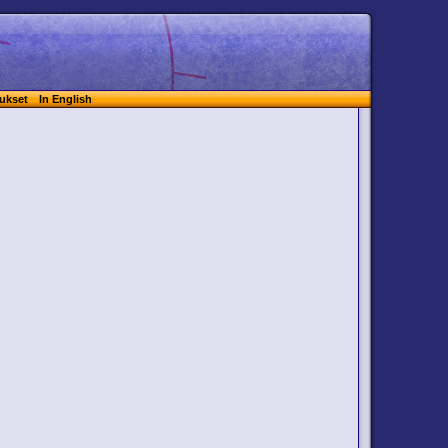
ukset
In English