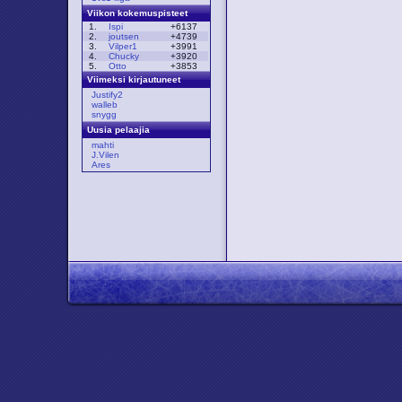
Viikon kokemuspisteet
1.
Ispi
+6137
2.
joutsen
+4739
3.
Vilper1
+3991
4.
Chucky
+3920
5.
Otto
+3853
Viimeksi kirjautuneet
Justify2
walleb
snygg
Uusia pelaajia
mahti
J.Vilen
Ares