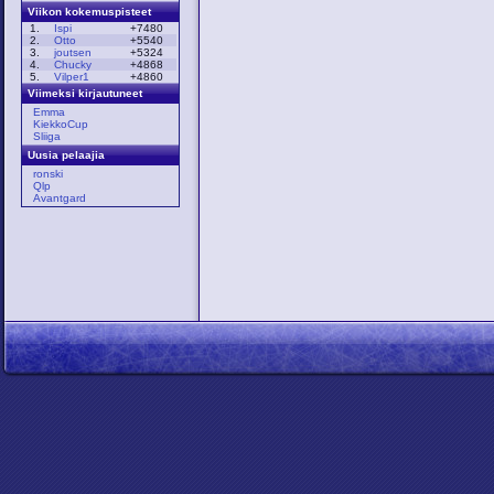
Viikon kokemuspisteet
1.
Ispi
+7480
2.
Otto
+5540
3.
joutsen
+5324
4.
Chucky
+4868
5.
Vilper1
+4860
Viimeksi kirjautuneet
Emma
KiekkoCup
Sliiga
Uusia pelaajia
ronski
Qlp
Avantgard