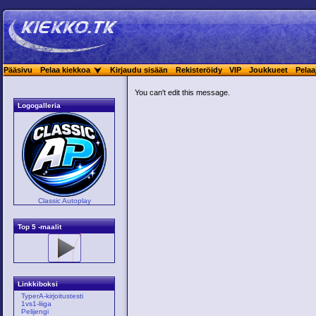
Pääsivu
Pelaa kiekkoa
Kirjaudu sisään
Rekisteröidy
VIP
Joukkueet
Pelaa
You can't edit this message.
Logogalleria
Classic Autoplay
Top 5 -maalit
Linkkiboksi
TyperA-kirjoitustesti
1vs1-liiga
Pelijengi