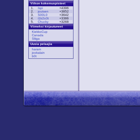
Viikon kokemuspisteet
1.
Ispi
+4396
2.
joutsen
+3852
3.
S00L0
+3642
4.
i1b2o3t
+3386
5.
Chucky
+3268
Viimeksi kirjautuneet
KiekkoCup
Canada
Sliiga
Uusia pelaajia
haram
jookalain
b0t