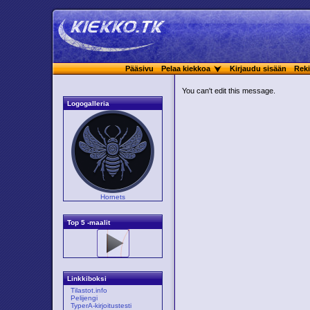
Pääsivu
Pelaa kiekkoa
Kirjaudu sisään
Reki
You can't edit this message.
Logogalleria
Hornets
Top 5 -maalit
Linkkiboksi
Tilastot.info
Pelijengi
TyperA-kirjoitustesti