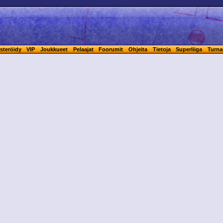
steröidy
VIP
Joukkueet
Pelaajat
Foorumit
Ohjeita
Tietoja
Superliiga
Turna