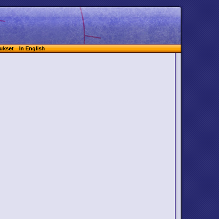
ukset
In English