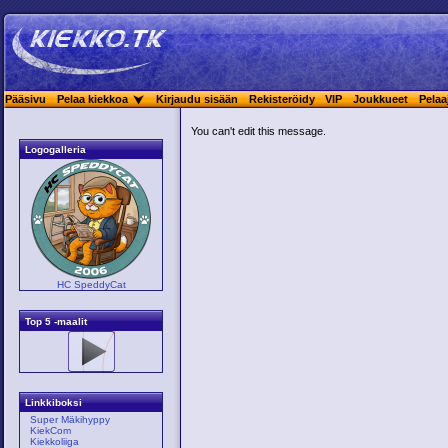
Pääsivu
Pelaa kiekkoa
Kirjaudu sisään
Rekisteröidy
VIP
Joukkueet
Pelaa
You can't edit this message.
Logogalleria
HC SpeddyCat
Top 5 -maalit
Linkkiboksi
Super Mäkihyppy
KiekCom
Kiekkoliiga