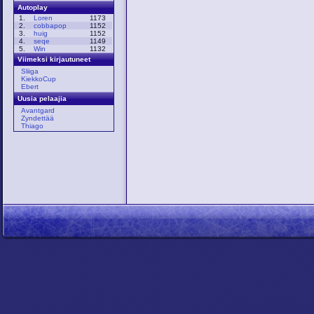
Autoplay
1.
Loren
1173
2.
cobbapop
1152
3.
huig
1152
4.
seqe
1149
5.
Win
1132
Viimeksi kirjautuneet
Sliiga
KiekkoCup
Ebert
Uusia pelaajia
Avantgard
Zyndettää
Thiago