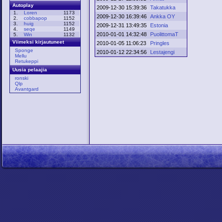
Autoplay
2009-12-30 15:39:36
Takatukka
1.
Loren
1173
2009-12-30 16:39:46
Ankka OY
2.
cobbapop
1152
3.
huig
1152
2009-12-31 13:49:35
Estonia
4.
seqe
1149
2010-01-01 14:32:48
PuolittomaT
5.
Win
1132
Viimeksi kirjautuneet
2010-01-05 11:06:23
Pringles
Sponge
2010-01-12 22:34:56
Lestajengi
Mellu
Retukeppi
Uusia pelaajia
ronski
Qlp
Avantgard