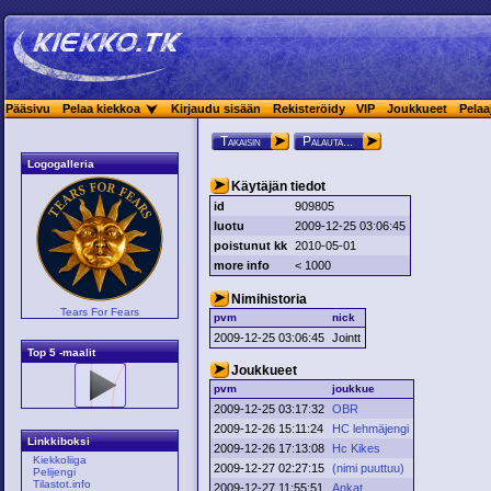
Pääsivu
Pelaa kiekkoa
Kirjaudu sisään
Rekisteröidy
VIP
Joukkueet
Pelaa
Takaisin
Palauta...
Logogalleria
Käytäjän tiedot
id
909805
luotu
2009-12-25 03:06:45
poistunut kk
2010-05-01
more info
< 1000
Nimihistoria
Tears For Fears
pvm
nick
2009-12-25 03:06:45
Jointt
Top 5 -maalit
Joukkueet
pvm
joukkue
2009-12-25 03:17:32
OBR
2009-12-26 15:11:24
HC lehmäjengi
Linkkiboksi
2009-12-26 17:13:08
Hc Kikes
Kiekkoliiga
2009-12-27 02:27:15
(nimi puuttuu)
Pelijengi
Tilastot.info
2009-12-27 11:55:51
Ankat