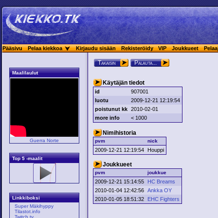
Pääsivu
Pelaa kiekkoa
Kirjaudu sisään
Rekisteröidy
VIP
Joukkueet
Pelaa
Takaisin
Palauta...
Maalilaulut
Käytäjän tiedot
id
907001
luotu
2009-12-21 12:19:54
poistunut kk
2010-02-01
more info
< 1000
Nimihistoria
Guerra Norte
pvm
nick
2009-12-21 12:19:54
Houppi
Top 5 -maalit
Joukkueet
pvm
joukkue
2009-12-21 15:14:55
HC Breams
2010-01-04 12:42:56
Ankka OY
Linkkiboksi
2010-01-05 18:51:32
EHC Fighters
Super Mäkihyppy
Tilastot.info
Twitch.tv