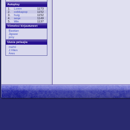
Autoplay
1.
Loren
1173
2.
cobbapop
1152
3.
huig
1152
4.
seqe
1149
5.
Win
1137
Viimeksi kirjautuneet
Bastian
Jigsaw
jony
Uusia pelaajia
mahti
J.Vilen
Ares