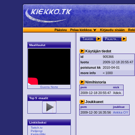
Pääsivu
Pelaa kiekkoa
Kirjaudu sisään
Reki
Takaisin
Palauta...
Maalilaulut
Käytäjän tiedot
id
905366
luotu
2009-12-18 20:55:47
poistunut kk
2010-04-01
more info
< 1000
Nimihistoria
Guerra Norte
pvm
nick
2009-12-18 20:55:47
Xdick.
Top 5 -maalit
Joukkueet
pvm
joukkue
2009-12-30 16:35:56
Ankka OY
Linkkiboksi
Twitch.tv
Pelijengi
KiekkoWiki