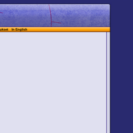
ukset
In English