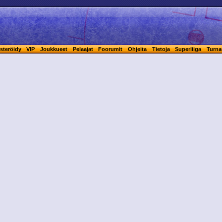
steröidy
VIP
Joukkueet
Pelaajat
Foorumit
Ohjeita
Tietoja
Superliiga
Turna