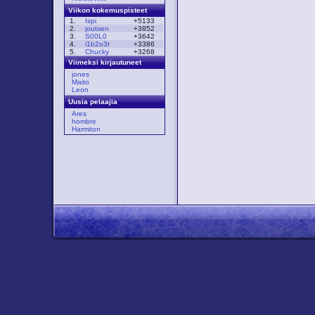
Viikon kokemuspisteet
1.
Ispi
+5133
2.
joutsen
+3852
3.
S00L0
+3642
4.
i1b2o3t
+3386
5.
Chucky
+3268
Viimeksi kirjautuneet
jones
Maito
Leon
Uusia pelaajia
Ares
hombre
Harmiton