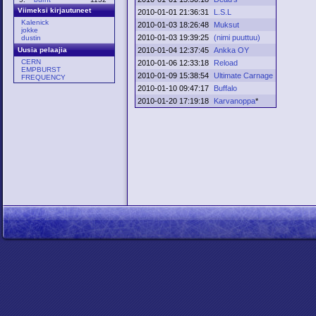
Viimeksi kirjautuneet
2010-01-01 21:36:31
L.S.L
Kalenick
2010-01-03 18:26:48
Muksut
jokke
2010-01-03 19:39:25
(nimi puuttuu)
dustin
2010-01-04 12:37:45
Ankka OY
Uusia pelaajia
CERN
2010-01-06 12:33:18
Reload
EMPBURST
2010-01-09 15:38:54
Ultimate Carnage
FREQUENCY
2010-01-10 09:47:17
Buffalo
2010-01-20 17:19:18
Karvanoppa
*