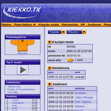
Pääsivu
Pelaa kiekkoa
Kirjaudu sisään
Rekisteröidy
VIP
Joukkueet
Pelaa
Takaisin
Palauta...
Pelipaitagalleria
Käytäjän tiedot
id
894466
luotu
2009-11-29 12:07:05
Mätisäkit
poistunut kk
2010-02-01
< 1000
more info
Top 5 -maalit
Nimihistoria
pvm
nick
2009-11-29 12:07:05
Laukoja
Linkkiboksi
Joukkueet
Tilastot.info
pvm
joukkue
Kiekko.tk Facebookissa
1vs1-liiga
2009-12-03 07:40:23
Evolution
Autoplay
2009-12-08 18:53:28
Jallun Pihtaajat
1.
Loren
1173
2009-12-16 14:23:08
EHC Fighters
2.
cobbapop
1152
3.
huig
1152
2010-01-01 13:44:59
Marines
4.
seqe
1149
2010-01-01 15:30:18
Dead's
5.
burnt
1132