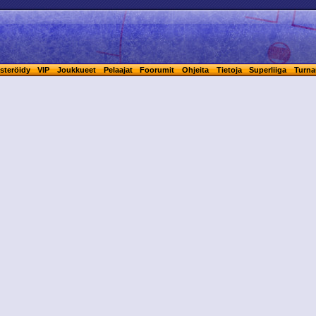
steröidy
VIP
Joukkueet
Pelaajat
Foorumit
Ohjeita
Tietoja
Superliiga
Turna