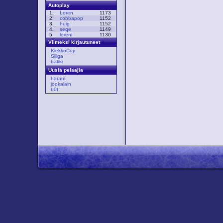
Autoplay
1.
Loren
1173
2.
cobbapop
1152
3.
huig
1152
4.
seqe
1149
5.
loreni
1130
Viimeksi kirjautuneet
KiekkoCup
Sliiga
bakki
Uusia pelaajia
haram
jookalain
b0t