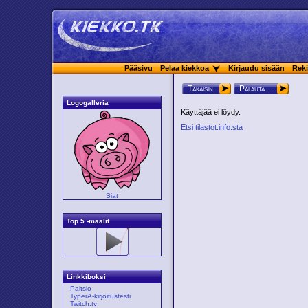
Pääsivu
Pelaa kiekkoa
Kirjaudu sisään
Reki
Takaisin
Palauta...
Logogalleria
Käyttäjää ei löydy.
Etsi tilastot.info:sta
Siat
Top 5 -maalit
Linkkiboksi
Paitsio
TyperA-kirjoitustesti
Twitch.tv