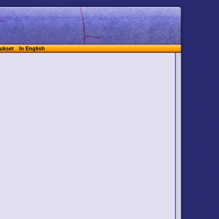
ukset
In English