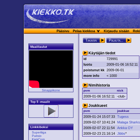
Pääsivu
Pelaa kiekkoa
Kirjaudu sisään
Reki
Takaisin
Palauta...
Maalilaulut
Käytäjän tiedot
id
729991
luotu
2009-01-06 16:52:11
poistunut kk
2009-06-01
more info
< 1000
Nimihistoria
Sinappikone
pvm
nick
2009-01-06 16:52:11
-club-
Top 5 -maalit
Joukkueet
pvm
joukkue
2009-01-24 15:07:33
Tugess
2009-02-07 10:41:24
Malaga Shark
Linkkiboksi
2009-02-07 22:11:54
Ankka OY
Superliiga
2009-02-23 21:16:14
Jibbs
*
Paitsio
KiekCom