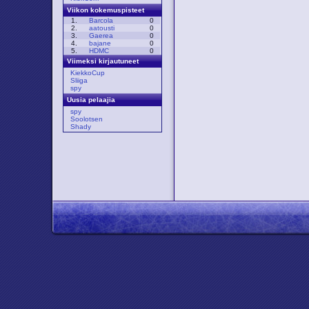
Viikon kokemuspisteet
1.
Barcola
0
2.
aatousti
0
3.
Gaerea
0
4.
bajane
0
5.
HDMC
0
Viimeksi kirjautuneet
KiekkoCup
Sliiga
spy
Uusia pelaajia
spy
Soolotsen
Shady