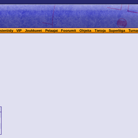
steröidy
VIP
Joukkueet
Pelaajat
Foorumit
Ohjeita
Tietoja
Superliiga
Turna
s