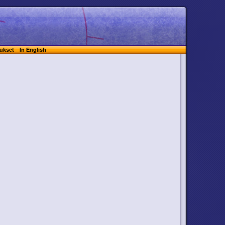
ukset
In English